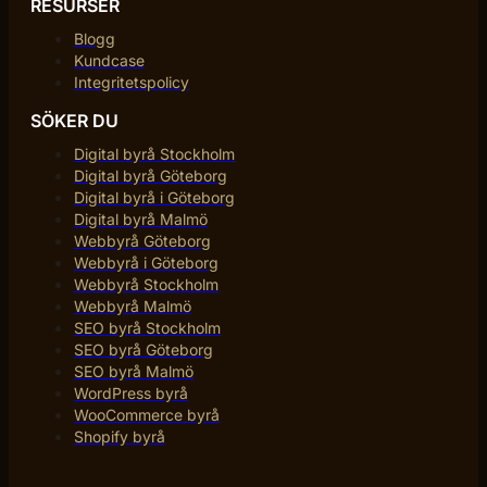
RESURSER
Blogg
Kundcase
Integritetspolicy
SÖKER DU
Digital byrå Stockholm
Digital byrå Göteborg
Digital byrå i Göteborg
Digital byrå Malmö
Webbyrå Göteborg
Webbyrå i Göteborg
Webbyrå Stockholm
Webbyrå Malmö
SEO byrå Stockholm
SEO byrå Göteborg
SEO byrå Malmö
WordPress byrå
WooCommerce byrå
Shopify byrå