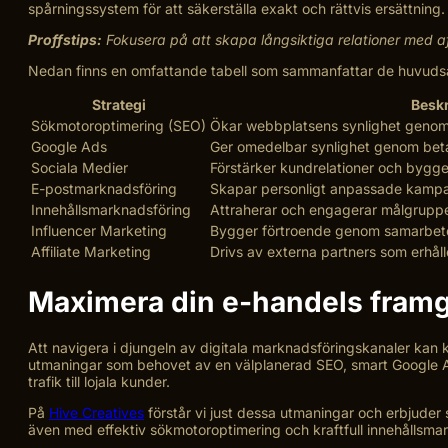
spårningssystem för att säkerställa exakt och rättvis ersättning.
Proffstips:
Fokusera på att skapa långsiktiga relationer med aff
Nedan finns en omfattande tabell som sammanfattar de huvudsak
Strategi
Besk
Sökmotoroptimering (SEO)
Ökar webbplatsens synlighet genom 
Google Ads
Ger omedelbar synlighet genom bet
Sociala Medier
Förstärker kundrelationer och bygger
E-postmarknadsföring
Skapar personligt anpassade kampan
Innehållsmarknadsföring
Attraherar och engagerar målgruppe
Influencer Marketing
Bygger förtroende genom samarbete 
Affiliate Marketing
Drivs av externa partners som erhålle
Maximera din e-handels framgå
Att navigera i djungeln av digitala marknadsföringskanaler kan kä
utmaningar som behovet av en välplanerad SEO, smart Google A
trafik till lojala kunder.
På
Hive Creatives
förstår vi just dessa utmaningar och erbjuder 
även med effektiv sökmotoroptimering och kraftfull innehålls