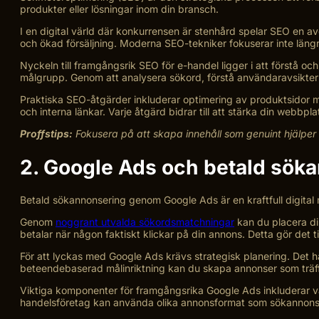
produkter eller lösningar inom din bransch.
I en digital värld där konkurrensen är stenhård spelar SEO en avg
och ökad försäljning. Moderna SEO-tekniker fokuserar inte läng
Nyckeln till framgångsrik SEO för e-handel ligger i att förstå o
målgrupp. Genom att analysera sökord, förstå användaravsikter
Praktiska SEO-åtgärder inkluderar optimering av produktsidor 
och interna länkar. Varje åtgärd bidrar till att stärka din webbpla
Proffstips:
Fokusera på att skapa innehåll som genuint hjälper
2. Google Ads och betald sök
Betald sökannonsering genom Google Ads är en kraftfull digital m
Genom
noggrant utvalda sökordsmatchningar
kan du placera di
betalar när någon faktiskt klickar på din annons. Detta gör de
För att lyckas med Google Ads krävs strategisk planering. Det ha
beteendebaserad målinriktning kan du skapa annonser som träf
Viktiga komponenter för framgångsrika Google Ads inkluderar väl
handelsföretag kan använda olika annonsformat som sökannonse