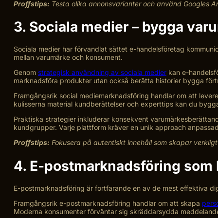
Proffstips:
Testa olika annonsvarianter och använd Googles Anal
3. Sociala medier – bygga var
Sociala medier har förvandlat sättet e-handelsföretag kommuni
mellan varumärke och konsument.
Genom
strategisk användning av sociala medier
kan e-handelsfö
marknadsföra produkter utan också berätta historier bygga fö
Framgångsrik social mediemarknadsföring handlar om att leverer
kulisserna material kundberättelser och experttips kan du bygga 
Praktiska strategier inkluderar konsekvent varumärkesberättand
kundgrupper. Varje plattform kräver en unik approach anpassad t
Proffstips:
Fokusera på autentiskt innehåll som skapar verklig
4. E-postmarknadsföring som 
E-postmarknadsföring är fortfarande en av de mest effektiva di
Framgångsrik e-postmarknadsföring handlar om att skapa
pers
Moderna konsumenter förväntar sig skräddarsydda meddelanden 