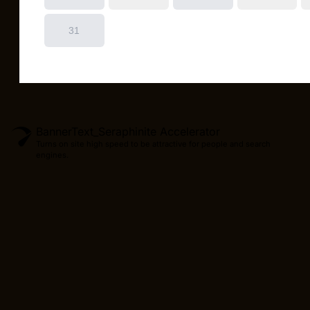
BannerText_Seraphinite Accelerator
Turns on site high speed to be attractive for people and search
engines.