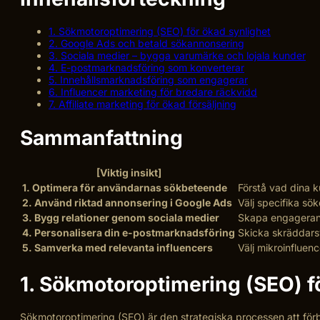
1. Sökmotoroptimering (SEO) för ökad synlighet
2. Google Ads och betald sökannonsering
3. Sociala medier – bygga varumärke och lojala kunder
4. E-postmarknadsföring som konverterar
5. Innehållsmarknadsföring som engagerar
6. Influencer marketing för bredare räckvidd
7. Affiliate marketing för ökad försäljning
Sammanfattning
[Viktig insikt]
1. Optimera för användarnas sökbeteende
Förstå vad dina k
2. Använd riktad annonsering i Google Ads
Välj specifika sö
3. Bygg relationer genom sociala medier
Skapa engagerande
4. Personalisera din e-postmarknadsföring
Skicka skräddars
5. Samverka med relevanta influencers
Välj mikroinfluen
1. Sökmotoroptimering (SEO) f
Sökmotoroptimering (SEO) är den strategiska processen att förbä