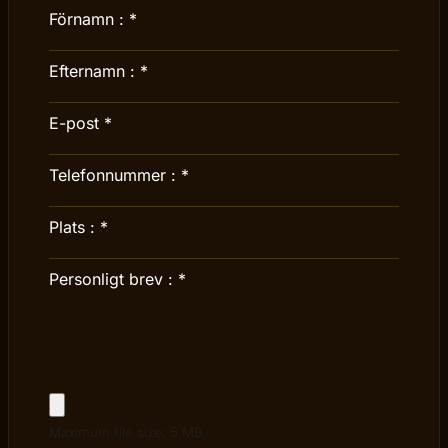
Förnamn :
*
Efternamn :
*
E-post
*
Telefonnummer :
*
Plats :
*
Personligt brev :
*
Maximum file size: 5 MB