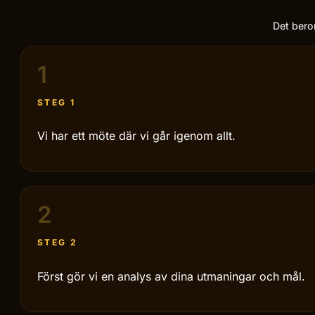
Det beror
1
STEG 1
Vi har ett möte där vi går igenom allt.
2
STEG 2
Först gör vi en analys av dina utmaningar och mål.