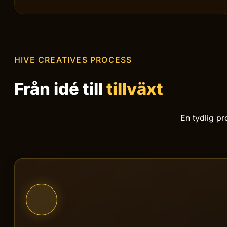
Konverteringsfokus
Varje element är genomtänkt för att leda besökaren mot
kontakt, köp eller bokning.
HIVE CREATIVES PROCESS
Från idé till
tillväxt
En tydlig pr