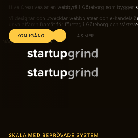
WEBBYRÅ I GÖTEBORG
Webbyrå i Göteborg som bygge
Hive Creatives är en webbyrå i Göteborg som bygger s
Vi designar och utvecklar webbplatser och e-handelslösn
driva affären framåt för företag i Göteborg och Västsve
KOM IGÅNG
LÄS MER
Några av våra kunder