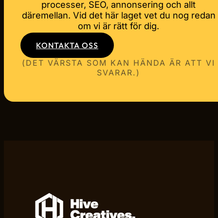
Så… hör av dig.
Du har scrollat. Vi har förklarat om oss,
processer, SEO, annonsering och allt
däremellan. Vid det här laget vet du nog redan
om vi är rätt för dig.
KONTAKTA OSS
(DET VÄRSTA SOM KAN HÄNDA ÄR ATT VI
SVARAR.)