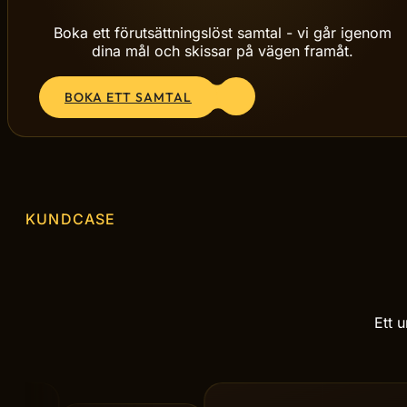
Redo att starta din
process?
Boka ett förutsättningslöst samtal - vi går igenom
dina mål och skissar på vägen framåt.
BOKA ETT SAMTAL
KUNDCASE
Ett u