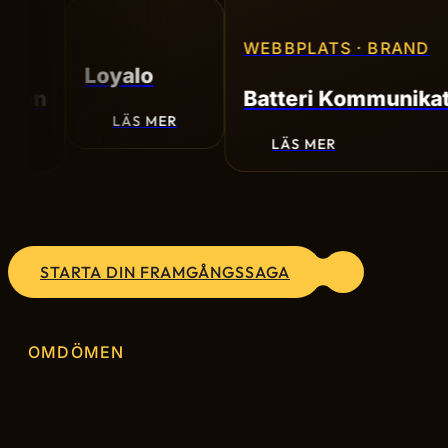
WEBBPLATS · BRAND
Loyalo
en
Batteri Kommunikatio
LÄS MER
LÄS MER
STARTA DIN FRAMGÅNGSSAGA
OMDÖMEN