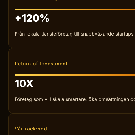
BOKA MÖTE NU
Ökad omsättning
+
120
%
Från lokala tjänsteföretag till snabbväxande startup
Return of Investment
10
X
Företag som vill skala smartare, öka omsättningen och