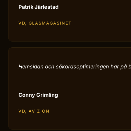
Hive Creatives har varit otroliga och har fått 
2 om dagen via hemsidan.
Patrik Järlestad
VD, GLASMAGASINET
Hemsidan och sökordsoptimeringen har på bara
Conny Grimling