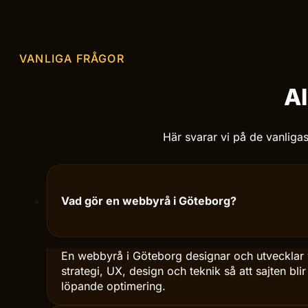
VD, AVIZION
VANLIGA FRÅGOR
Al
Här svarar vi på de vanligas
Vad gör en webbyrå i Göteborg?