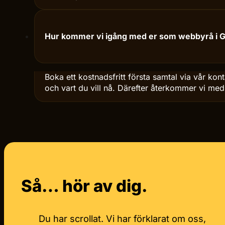
Vi sätter alltid tydliga KPI:er innan vi börjar 
Manager och Search Console, och samlar datan 
baserat på vad som faktiskt driver affär.
Hur kommer vi igång med er som webbyrå i 
Boka ett kostnadsfritt första samtal via vår kon
och vart du vill nå. Därefter återkommer vi med