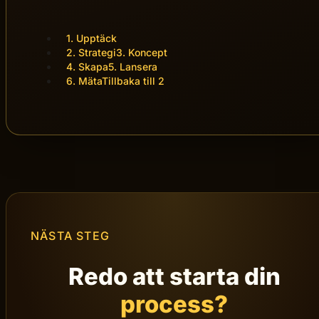
Optimera
leder tillbaka till
Steg 2 – Strategi &
Planering
. På så sätt skapas en kontinuerlig
loop av testning, lärande och tillväxt.
1. Upptäck
2. Strategi
3. Koncept
4. Skapa
5. Lansera
6. Mäta
Tillbaka till 2
NÄSTA STEG