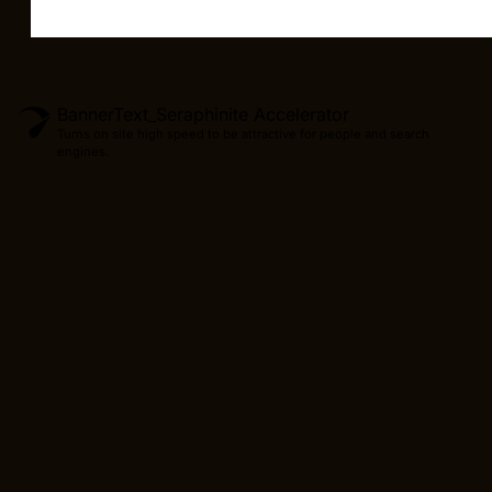
BannerText_Seraphinite Accelerator
Turns on site high speed to be attractive for people and search
engines.