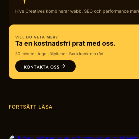
Hive Creatives kombinerar webb, SEO och performance marketi
VILL DU VETA MER?
Ta en kostnadsfri prat med oss.
30 minuter, inga säljpitcher. Bara konkreta råd.
KONTAKTA OSS
FORTSÄTT LÄSA