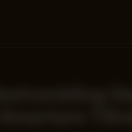
butveckling G
Smartare Tillv