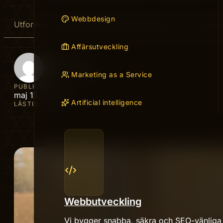
Webbdesign
Utforska vad är flexibel webbutveckling och hur den kan 
Affärsutveckling
AUTHOR
Peter Nordin
Marketing as a Service
PUBLICERAD
maj 15, 2026
Artificial intelligence
LÄSTID
Webbutveckling
Vi bygger snabba, säkra och SEO-vänliga