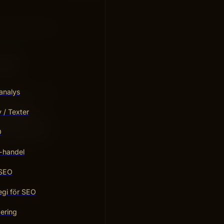
exibel
nskar
analys
 största
/ Texter
 projekt utan
 handlar om att
O
ör det passar
-handel
 SEO
egi för SEO
ering