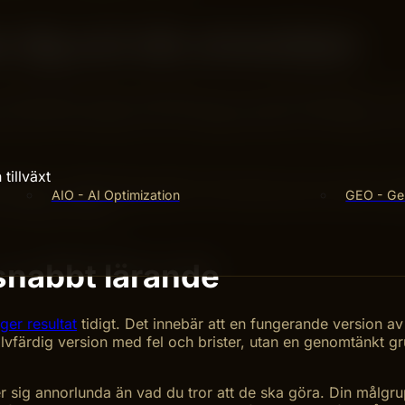
n dig och din utvecklare
 traditionellt projekt godkänner du en kravspecifikation, oc
gen månader senare med ett färdigt resultat. Problemet är at
r dig ny information och du kanske inser att en funktion d
tillväxt
lingsteam regelbundet, ibland varje vecka. Du ser vad som 
AIO - AI Optimization
GEO - Gen
ykel av arbete. Resultatet är att slutprodukten faktiskt sp
ex månader sedan.
 snabbt lärande
 ger resultat
tidigt. Det innebär att en fungerande version a
halvfärdig version med fel och brister, utan en genomtänkt g
ter sig annorlunda än vad du tror att de ska göra. Din målg