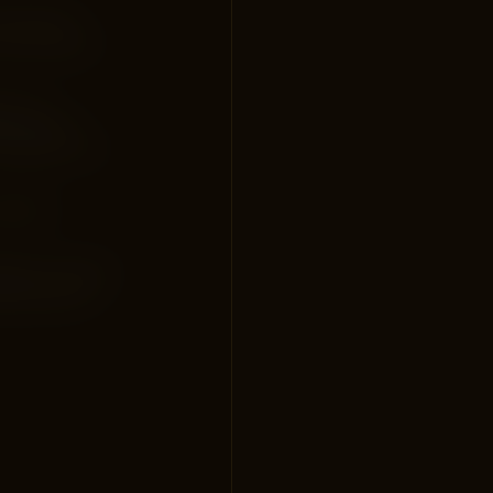
an kännas
Låt oss göra
 krav,
t resultat
fungerar och
aktiskt
ggarnas exakta
kling liknar