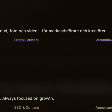
ggande plan, sedan anpassning
 delleveranser
a och förväntade
 kontinuerligt
len syns tidigt
ud, foto och video – för marknadsförare och kreatörer.
tt styra löpande
Digital Strategi
Varumärk
teknisk skillnad. Det är en grundläggande skillnad i hur risk
.
ag, är detta extra viktigt. Dina resurser är begränsade och
få ett resultat som inte riktigt träffar rätt. Du behöver snab
a bakom flexibilite
s. Always focused on growth.
etoder och byggstenar som faktiskt gör utvecklingen flexibel
ätt som verkligen levererar.
SEO & Content
Annonseri