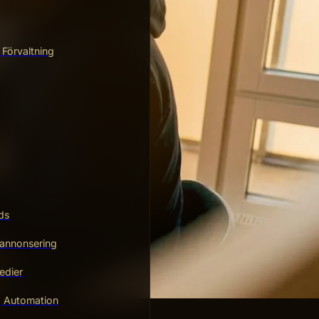
 Förvaltning
ds
annonsering
edier
g Automation