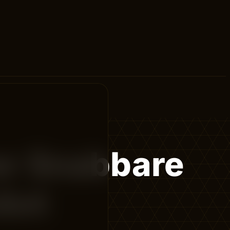
er Snabbare
äxt