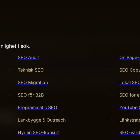
n egen webbplats på grund av oro för tid och kostnader. Fl
lbart, anpassa sig löpande och få snabb feedback. Detta mi
nlighet i sök.
e resultat för småföretag i Sverige.
SEO Audit
On Page-
n egen webbplats.
Osäkerhet kring kostnad och tid
är de två
Teknisk SEO
SEO Copy 
r förståeligt att webbutveckling kan kännas som ett riskfyllt
der hela den upplevelsen på huvudet. Flexibel webbutveckling
SEO Migration
Lokal SE
. Den här artikeln förklarar exakt hur det fungerar och varf
.
SEO för B2B
SEO för e
Programmatic SEO
YouTube
ing
Länkbygge & Outreach
Länkstrat
Hyr en SEO-konsult
SEO-valid