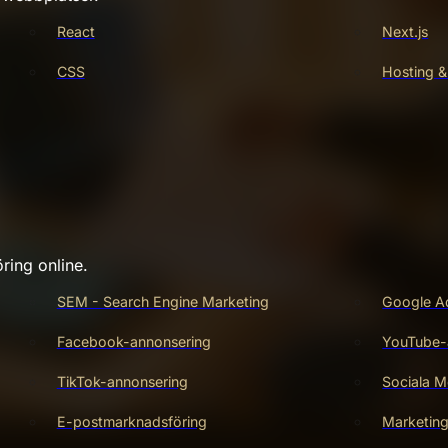
React
Next.js
CSS
Hosting &
ring online.
SEM - Search Engine Marketing
Google A
Facebook-annonsering
YouTube-
TikTok-annonsering
Sociala M
E-postmarknadsföring
Marketin