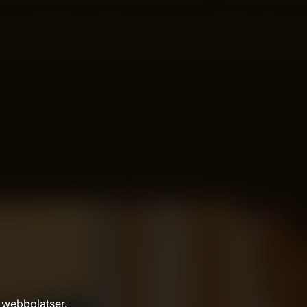
ge ditt företag snabbare resultat och smidigare tillväxt. L
 webbplatser.