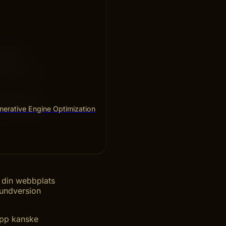
h sedan
t din
u trodde var
byggs, ger
erative Engine Optimization
eglar vad du
v din webbplats
rundversion
rupp kanske