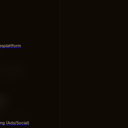
esplattform
,
 du har inte
b bekräftelse
t
. Det finns tre
ng (Ads/Social)