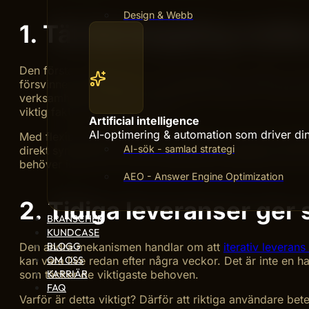
Design & Webb
1. Tät återkoppling mella
Den första mekanismen är kommunikation i realtid. I ett
försvinner utvecklaren in i sin studio för att dyka upp i
verksamhet inte väntar. Marknaden förändras, kunder ge
viktig faktiskt inte behövs alls.
Artificial intelligence
AI-optimering & automation som driver din 
Med flexibel webbutveckling träffas du och ditt utveck
AI-sök - samlad strategi
direkt synpunkter och dessa synpunkter påverkar nästa c
behöver idag, inte vad du trodde att du behövde för s
AEO - Answer Engine Optimization
2. Tidiga leveranser ger
BRANSCHER
KUNDCASE
BLOGG
Den andra mekanismen handlar om att
iterativ leverans
OM OSS
kan vara live redan efter några veckor. Det är inte en 
KARRIÄR
som täcker de viktigaste behoven.
FAQ
Varför är detta viktigt? Därför att riktiga användare be