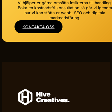
Vi hjälper er gärna omsätta insikterna till handling
Boka en kostnadsfri konsultation så går vi igeno
hur vi kan stötta er webb, SEO och digitala
marknadsföring.
KONTAKTA OSS