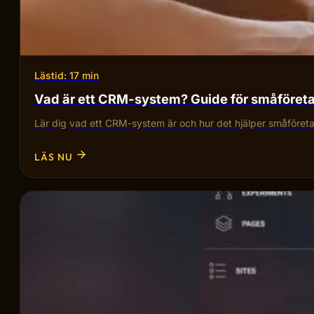
Lästid: 17 min
Vad är ett CRM-system? Guide för småföret
Lär dig vad ett CRM-system är och hur det hjälper småföretag
LÄS NU