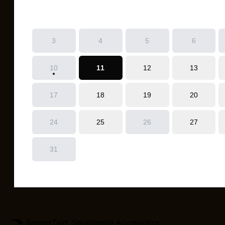
BannerText_Seraphinite Accelerator