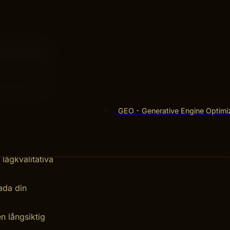
n kvalitativa
änkar innebär
trukturen. Att
GEO - Generative Engine Optimi
 lågkvalitativa
ada din
n långsiktig