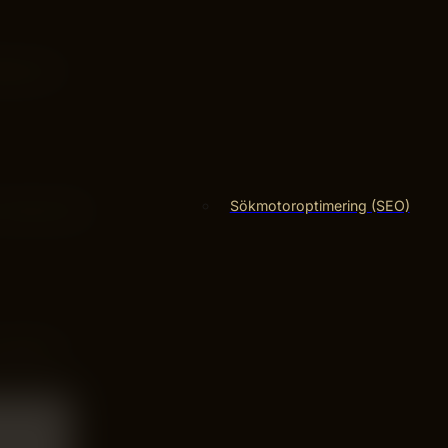
ingar på
Sökmotoroptimering (SEO)
rankas ofta
nehåll är