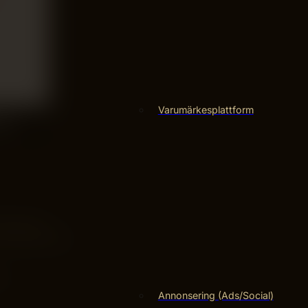
Varumärkesplattform
bplatsers
om röster från
ch
Annonsering (Ads/Social)