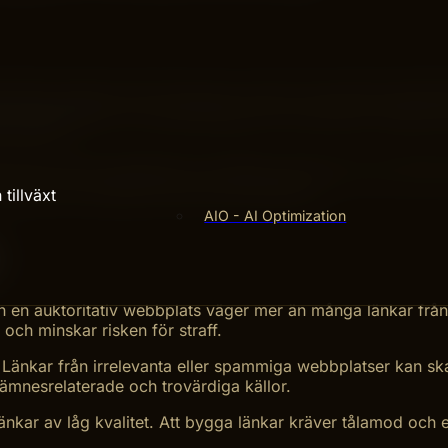
liga länkar skapas utan att du ber om dem. De kommer ofta frå
iv länkbyggnad, som gästinlägg eller samarbeten. Betalda l
ökmotorer.
r inom samma webbplats och hjälper sökmotorer att förstå s
toritet och förbättrar dess SEO-prestanda.
tillväxt
AIO - AI Optimization
rån en auktoritativ webbplats väger mer än många länkar från
 och minskar risken för straff.
r. Länkar från irrelevanta eller spammiga webbplatser kan sk
mnesrelaterade och trovärdiga källor.
länkar av låg kvalitet. Att bygga länkar kräver tålamod och e