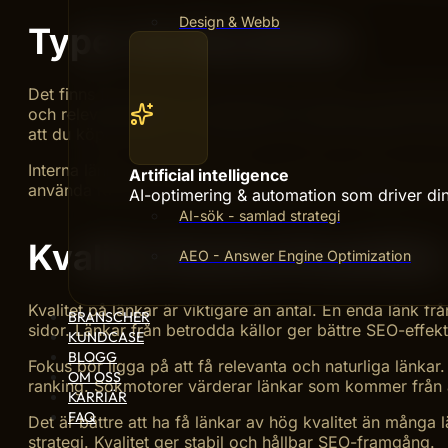
Design & Webb
Typer Av Backlinks
Det finns flera typer av backlinks att känna till. Natur
och relevanta källor. Manuella länkar skapas genom akt
att du köper länkar, men detta kan riskera straff från s
Interna länkar är också viktiga. De binder samman sido
Artificial intelligence
använda rätt typ av backlinks stärker din webbplats auk
AI-optimering & automation som driver din 
AI-sök - samlad strategi
Kvalitet Kontra Kvantitet
AEO - Answer Engine Optimization
Kvalitet på länkar är viktigare än antal. En enda länk f
BRANSCHER
sidor. Länkar från betrodda källor ger bättre SEO-effekt
KUNDCASE
BLOGG
Fokus bör ligga på att få relevanta och naturliga länka
OM OSS
ranking. Sökmotorer värderar länkar som kommer från ä
KARRIÄR
FAQ
Det är bättre att ha få länkar av hög kvalitet än många 
strategi. Kvalitet ger stabil och hållbar SEO-framgång.