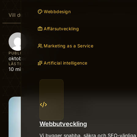
Webbdesign
Vill du få din webbplats att synas bättre på Google uta
Affärsutveckling
AUTHOR
Peter Nordin
Marketing as a Service
PUBLICERAD
oktober 30, 2025
Artificial intelligence
LÄSTID
10 min
Webbutveckling
Vi bygger snabba, säkra och SEO-vänliga