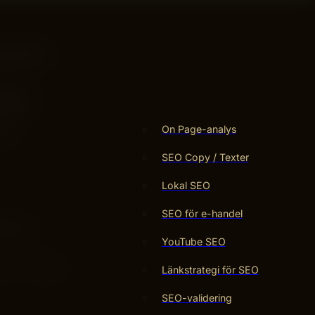
-page SEO
 får du
sökare.
On Page-analys
der!
SEO Copy / Texter
Lokal SEO
SEO för e-handel
bbplats
YouTube SEO
är en viktig
Länkstrategi för SEO
SEO-validering