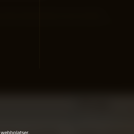
n att bara fokusera på det du skriver på sidan?…
 webbplatser.