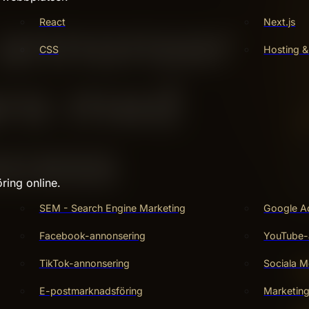
React
Next.js
CSS
Hosting &
ring online.
SEM - Search Engine Marketing
Google A
Facebook-annonsering
YouTube-
TikTok-annonsering
Sociala M
E-postmarknadsföring
Marketin