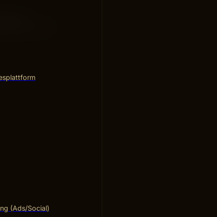
år göras
igt bra, än att
esplattform
ng (Ads/Social)