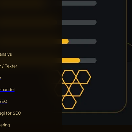
analys
/ Texter
O
-handel
 SEO
egi för SEO
ering