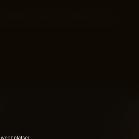
 en datadriven syn på vad som faktiskt rör nålen.
 webbplatser.