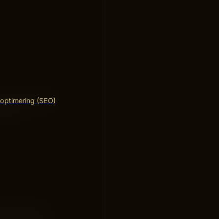
 ofta avtagande
optimering (SEO)
erar är
 hypoteser vi