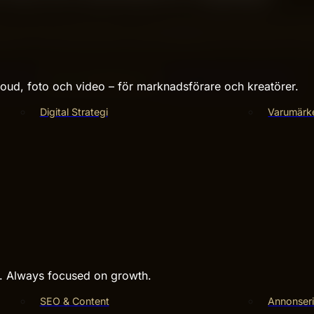
 saknar internt eller är så strategiskt viktig att den inte f
artner. Vi gör hellre färre saker tillsammans och gör dem rikt
 social
kräver rätt testprocess.
Kontakta Hive Creatives
.
ud, foto och video – för marknadsförare och kreatörer.
Digital Strategi
Varumärk
s. Always focused on growth.
SEO & Content
Annonseri