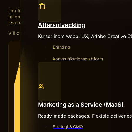
Om frågan blockerar er framåtrörelse, kräver kompetens ni
halvbra – då lönar det sig nästan alltid att hämta in en p
leverera ett spretigt smörgåsbord.
Affärsutveckling
Vill du få bättre resultat av era annonser snabbare?
Paid
Kurser inom webb, UX, Adobe Creative Clo
Branding
Kommunikationsplattform
Marketing as a Service (MaaS)
Ready-made packages. Flexible deliverie
HIVE CREATIVES
Strategi & CMO