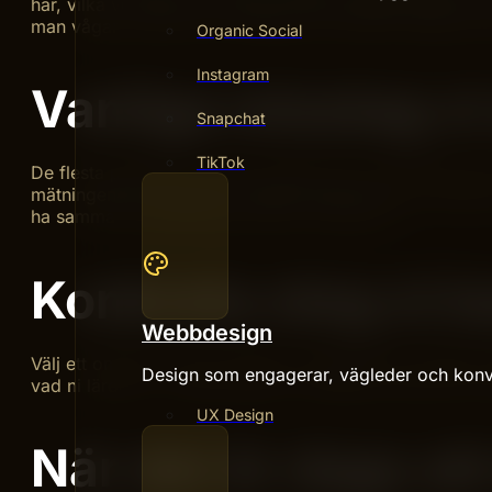
har, vilka vi saknar och vilken minsta möjliga insats som
man vågar prioritera bort sådant som känns viktigt men 
Organic Social
Instagram
Vanliga misstag vi
Snapchat
TikTok
De flesta problem vi möter handlar inte om att man gör f
mätningen blir otydlig och ingen insats hinner ge utslag.
ha samma förutsättningar bakom kulisserna.
Konkreta steg ni k
Webbdesign
Välj ett område, sätt en hypotes, definiera vad ”bättre” 
Design som engagerar, vägleder och konv
vad ni lärde er – oavsett utfall. Tre sådana cykler per k
UX Design
När det är dags att