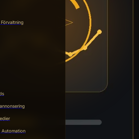
 Förvaltning
ds
annonsering
edier
g Automation