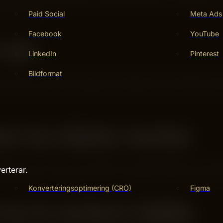
 kan validera nästa steg. Det är ofta enklare än det låter, m
inte är det.
Paid Social
Meta Ads
Facebook
YouTube
 ser
LinkedIn
Pinterest
Bildformat
el saker – utan att man gör för många saker samtidigt. Resu
 Ett annat klassiskt misstag är att kopiera vad större aktörer
an ta nästa vecka
betyder i siffror och ge insatsen en realistisk tidsram. Logga
erterar.
vartal flyttar er längre än en stor omtag-strategi en gång om
Konverteringsoptimering (CRO)
Figma
 ta in extern hjälp