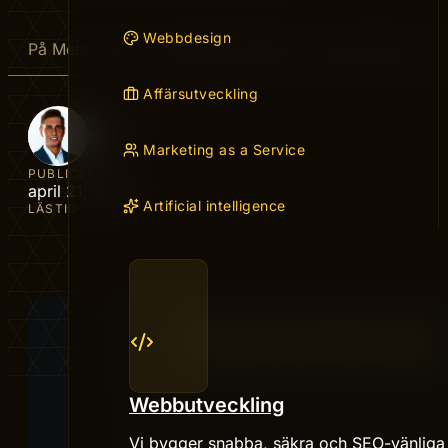
Webbdesign
På Meta vinner ni på snabb iteration, vassa kreativ och
Affärsutveckling
AUTHOR
Peter
Marketing as a Service
PUBLICERAD
april 21, 2026
Artificial intelligence
LÄSTID
Webbutveckling
Vi bygger snabba, säkra och SEO-vänliga