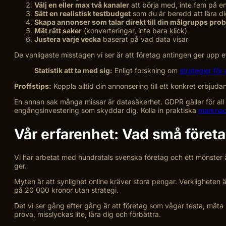
Välj en eller max två kanaler
att börja med, inte fem på e
Sätt en realistisk testbudget
som du är beredd att lära di
Skapa annonser som talar direkt till din målgrupps pro
Mät rätt saker
(konverteringar, inte bara klick)
Justera varje vecka
baserat på vad data visar
De vanligaste misstagen vi ser är att företag antingen ger upp e
Statistik att ta med sig:
Enligt forskning om
strategier för
Proffstips:
Koppla alltid din annonsering till ett konkret erbjuda
En annan sak många missar är datasäkerhet. GDPR gäller för all 
engångsinvestering som skyddar dig. Kolla in praktiska
marknad
Vår erfarenhet: Vad små föret
Vi har arbetat med hundratals svenska företag och ett mönster 
ger.
Myten är att synlighet online kräver stora pengar. Verkligheten
på 20 000 kronor utan strategi.
Det vi ser gång efter gång är att företag som vågar testa, mäta
prova, misslyckas lite, lära dig och förbättra.