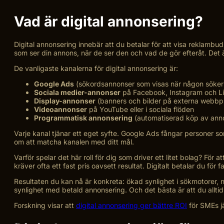
Vad är digital annonsering?
Digital annonsering innebär att du betalar för att visa reklambu
som ser din annons, när de ser den och vad de gör efteråt. Det 
De vanligaste kanalerna för digital annonsering är:
Google Ads
(sökordsannonser som visas när någon söker
Sociala medier-annonser
på Facebook, Instagram och L
Display-annonser
(banners och bilder på externa webbpl
Videoannonser
på YouTube eller i sociala flöden
Programmatisk annonsering
(automatiserad köp av annon
Varje kanal tjänar ett eget syfte. Google Ads fångar personer s
om att matcha kanalen med ditt mål.
Varför spelar det här roll för dig som driver ett litet bolag? Fö
kräver ofta ett fast pris oavsett resultat. Digitalt betalar du för f
Resultaten du kan nå är konkreta: ökad synlighet i sökmotorer, n
synlighet med betald annonsering. Och det bästa är att du allti
Forskning visar att
digital annonsering ger bättre ROI
för SMEs jä