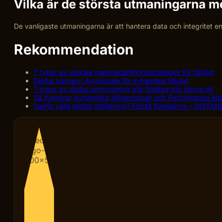
Vilka är de största utmaningarna m
De vanligaste utmaningarna är att hantera data och integritet en
Rekommendation
7 typer av digitala marknadsföringsstrategier för tillväxt
Digital närvaro: Avgörande för e-handels tillväxt
7 typer av digital annonsering alla företag bör känna till
Så fungerar dynamiska sökannonser och Performance Max:
Varför välja digital utbildning? Förstå fördelarna – DIS