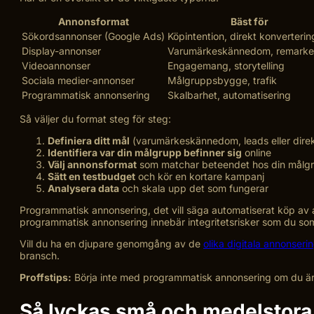
Annonsformat
Bäst för
Sökordsannonser (Google Ads)
Köpintention, direkt konverterin
Display-annonser
Varumärkeskännedom, remarke
Videoannonser
Engagemang, storytelling
Sociala medier-annonser
Målgruppsbygge, trafik
Programmatisk annonsering
Skalbarhet, automatisering
Så väljer du format steg för steg:
Definiera ditt mål
(varumärkeskännedom, leads eller direkt
Identifiera var din målgrupp befinner sig
online
Välj annonsformat
som matchar beteendet hos din målg
Sätt en testbudget
och kör en kortare kampanj
Analysera data
och skala upp det som fungerar
Programmatisk annonsering, det vill säga automatiserat köp av an
programmatisk annonsering innebär integritetsrisker som du som 
Vill du ha en djupare genomgång av de
olika digitala annonser
bransch.
Proffstips:
Börja inte med programmatisk annonsering om du är n
Så lyckas små och medelstora 