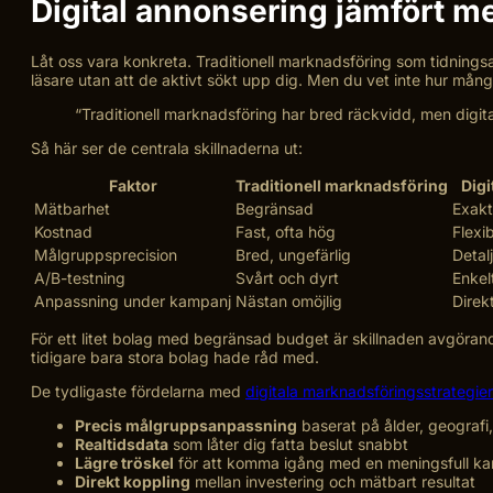
Digital annonsering jämfört me
Låt oss vara konkreta. Traditionell marknadsföring som tidnings
läsare utan att de aktivt sökt upp dig. Men du vet inte hur må
“Traditionell marknadsföring har bred räckvidd, men digita
Så här ser de centrala skillnaderna ut:
Faktor
Traditionell marknadsföring
Digi
Mätbarhet
Begränsad
Exakt,
Kostnad
Fast, ofta hög
Flexi
Målgruppsprecision
Bred, ungefärlig
Detal
A/B-testning
Svårt och dyrt
Enkel
Anpassning under kampanj
Nästan omöjlig
Direk
För ett litet bolag med begränsad budget är skillnaden avgöran
tidigare bara stora bolag hade råd med.
De tydligaste fördelarna med
digitala marknadsföringsstrategier
Precis målgruppsanpassning
baserat på ålder, geografi
Realtidsdata
som låter dig fatta beslut snabbt
Lägre tröskel
för att komma igång med en meningsfull k
Direkt koppling
mellan investering och mätbart resultat