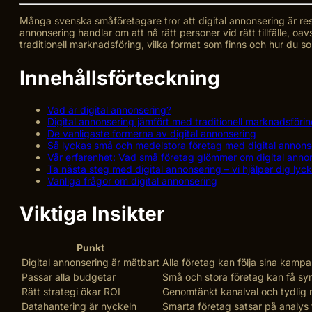
Många svenska småföretagare tror att digital annonsering är rese
annonsering handlar om att nå rätt personer vid rätt tillfälle, oav
traditionell marknadsföring, vilka format som finns och hur du s
Innehållsförteckning
Vad är digital annonsering?
Digital annonsering jämfört med traditionell marknadsföri
De vanligaste formerna av digital annonsering
Så lyckas små och medelstora företag med digital annons
Vår erfarenhet: Vad små företag glömmer om digital anno
Ta nästa steg med digital annonsering – vi hjälper dig lyc
Vanliga frågor om digital annonsering
Viktiga Insikter
Punkt
Digital annonsering är mätbart
Alla företag kan följa sina kampan
Passar alla budgetar
Små och stora företag kan få sy
Rätt strategi ökar ROI
Genomtänkt kanalval och tydlig m
Datahantering är nyckeln
Smarta företag satsar på analys f