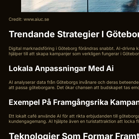
Credit: www.aiuc.se
Trendande Strategier I Götebo
Digital marknadsföring i Göteborg förändras snabbt. AI-drivna ka
hjälper till att skapa kampanjer som verkligen fungerar i Göteb
Lokala Anpassningar Med Ai
AI analyserar data från Göteborgs invånare och deras beteende.
att passa göteborgare. Det ökar chansen att budskapet tas emot 
Exempel På Framgångsrika Kampan
Ett lokalt café använde AI för att rikta erbjudanden till götebo
kundengagemang. AI hjälpte även en turistattraktion att locka
Teknologier Som Formar Fram