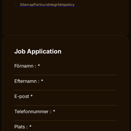
Sitemap
Partners
Integritetspolicy
Job Application
Förnamn :
*
Efternamn :
*
E-post
*
Telefonnummer :
*
Plats :
*