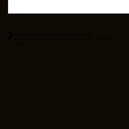
BannerText_Seraphinite Accelerator
Turns on site high speed to be attractive for people and search
engines.