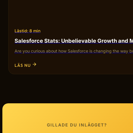
Lästid: 8 min
Salesforce Stats: Unbelievable Growth and 
Are you curious about how Salesforce is changing the way bu
LÄS NU
GILLADE DU INLÄGGET?