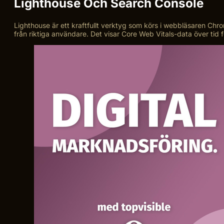
Lighthouse Och Search Console
Lighthouse är ett kraftfullt verktyg som körs i webbläsaren Chro
från riktiga användare. Det visar Core Web Vitals-data över tid 