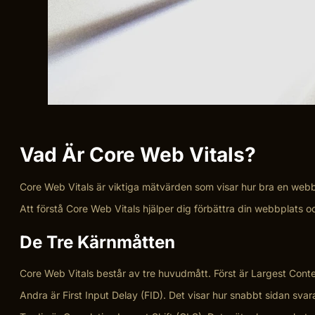
Vad Är Core Web Vitals?
Core Web Vitals är viktiga mätvärden som visar hur bra en web
Att förstå Core Web Vitals hjälper dig förbättra din webbplats oc
De Tre Kärnmåtten
Core Web Vitals består av tre huvudmått. Först är Largest Conte
Andra är First Input Delay (FID). Det visar hur snabbt sidan svar