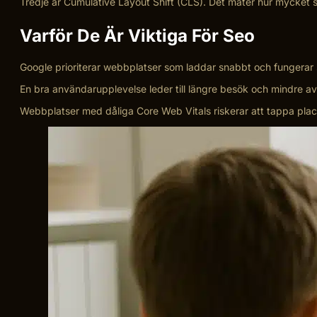
Tredje är Cumulative Layout Shift (CLS). Det mäter hur mycket s
Varför De Är Viktiga För Seo
Google prioriterar webbplatser som laddar snabbt och fungerar s
En bra användarupplevelse leder till längre besök och mindre avv
Webbplatser med dåliga Core Web Vitals riskerar att tappa placer