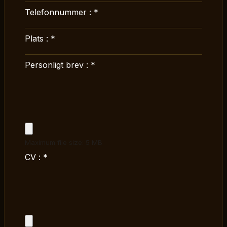
Telefonnummer :
*
Plats :
*
Personligt brev :
*
Maximum file size: 5 MB
CV :
*