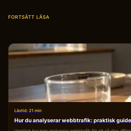
FORTSÄTT LÄSA
Lästid: 21 min
Hur du analyserar webbtrafik: praktisk guid
Upptäck hur man analyserar webbtrafik för att nå dina affärsmå