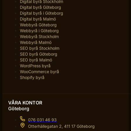
Digital byrå Stockholm
Digital byrå Göteborg
Digital byrå i Göteborg
Digital byrå Malmö
Webbyrå Göteborg
Webbyrå i Göteborg
Webbyrå Stockholm
Webbyrå Malmö
SEO byrå Stockholm
SEO byrå Göteborg
SEO byrå Malmö
WordPress byrå
WooCommerce byrå
Shopify byrå
VÅRA KONTOR
Göteborg
076 031 46 93
Otterhällegatan 2, 411 17 Göteborg