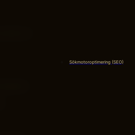
, annonser och
Sökmotoroptimering (SEO)
r används för
e.