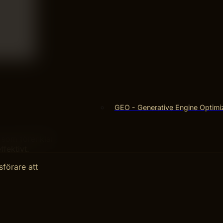
GEO - Generative Engine Optimi
r som förenklar
fektivt.
förare att