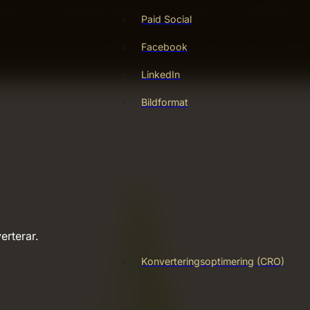
onell och konsekvent design i alla material. Det förbättrar 
Paid Social
Facebook
ör att du kan ändra färger, texter och bilder snabbt. Perfekt
LinkedIn
Bildformat
erterar.
Konverteringsoptimering (CRO)