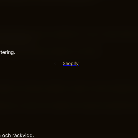
öringsmaterial. De kan användas för e-post, sociala medier
enkelt anpassas.
ng. Det gör processen snabbare och enklare.
tering.
Shopify
jälper till att skapa nyhetsbrev snabbt. Sociala mediemalla
nonser. Varje mall är skapad för att passa ett specifikt syft
n och räckvidd.