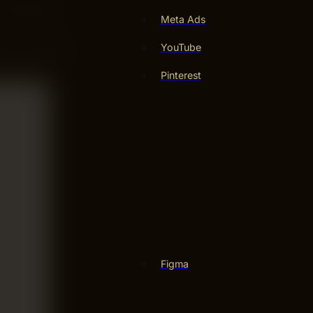
varumärkets
Meta Ads
YouTube
 för att passa
Pinterest
Figma