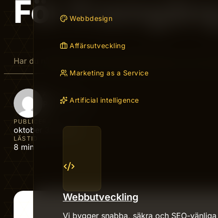
För Framgån
Webbdesign
Affärsutveckling
Har du någonsin känt att marknadsföring kan vara över
Marketing as a Service
AUTHOR
Artificial intelligence
Peter Nordin
PUBLICERAD
oktober 30, 2025
LÄSTID
8 min
Webbutveckling
Vi bygger snabba, säkra och SEO-vänliga