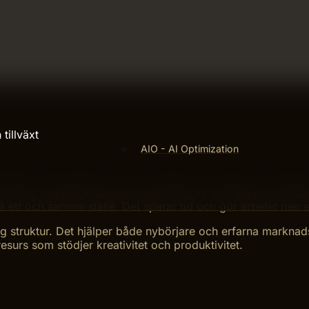
tillväxt
AIO - AI Optimization
nadsföring. Det fungerar som en samling av verktyg och malla
 ett och samma ställe. Det sparar tid och gör arbetet mer ef
g struktur. Det hjälper både nybörjare och erfarna marknads
 resurs som stödjer kreativitet och produktivitet.