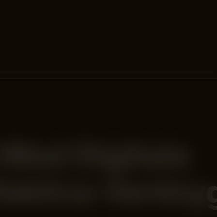
t Med Digitala
ektiva Verkty