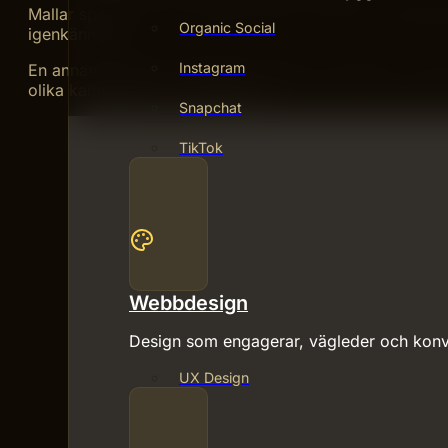
Mallar sparar tid och minskar stress. De ger en professi
Organic Social
igenkänning.
Instagram
En annan fördel är att mallar är enkla att anpassa. Det g
olika kampanjer och målgrupper.
Snapchat
TikTok
Webbdesign
Design som engagerar, vägleder och konv
UX Design