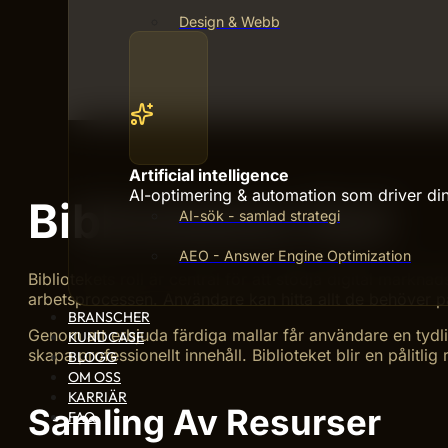
Design & Webb
Artificial intelligence
AI-optimering & automation som driver din 
Bibliotekets Roll
AI-sök - samlad strategi
AEO - Answer Engine Optimization
Bibliotekets roll är central för att stödja digital mark
arbetsprocessen. Användare kan hitta allt de behöver på
BRANSCHER
Genom att erbjuda färdiga mallar får användare en tydli
KUNDCASE
skapa professionellt innehåll. Biblioteket blir en pålitlig
BLOGG
OM OSS
KARRIÄR
Samling Av Resurser
FAQ