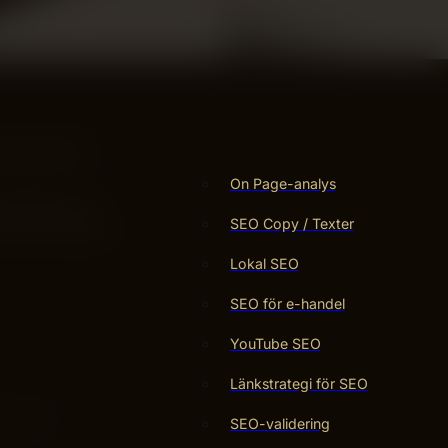
lt sätt att
On Page-analys
äffsäkerhet. I
SEO Copy / Texter
 du kan fokusera
Lokal SEO
SEO för e-handel
YouTube SEO
Länkstrategi för SEO
 ger en
SEO-validering