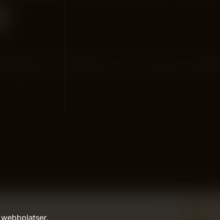
g
väldigande och tidskrävande? Tänk om det fanns ett enkelt 
 webbplatser.