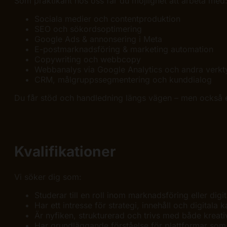
Som praktikant hos oss får du möjlighet att arbeta med
Sociala medier och contentproduktion
SEO och sökordsoptimering
Google Ads & annonsering i Meta
E-postmarknadsföring & marketing automation
Copywriting och webbcopy
Webbanalys via Google Analytics och andra verkt
CRM, målgruppssegmentering och kunddialog
Du får stöd och handledning längs vägen – men också 
Kvalifikationer
Vi söker dig som:
Studerar till en roll inom marknadsföring eller dig
Har ett intresse för strategi, innehåll och digitala k
Är nyfiken, strukturerad och trivs med både kreati
Har grundläggande förståelse för plattformar som