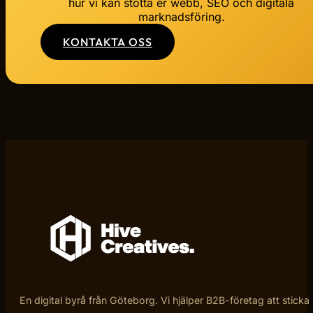
hur vi kan stötta er webb, SEO och digitala
marknadsföring.
KONTAKTA OSS
En digital byrå från Göteborg. Vi hjälper B2B-företag att sticka