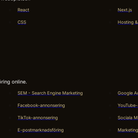
React
Next.js
CSS
Hosting &
ring online.
SEM - Search Engine Marketing
Google A
Facebook-annonsering
YouTube-
TikTok-annonsering
Sociala M
E-postmarknadsföring
Marketin