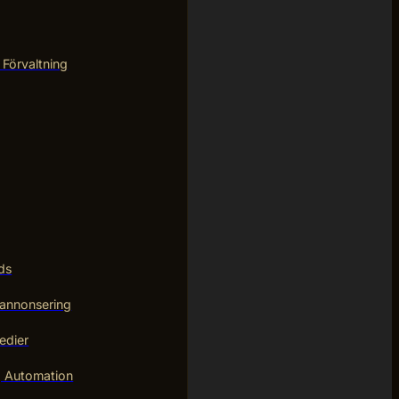
 Förvaltning
ds
annonsering
edier
g Automation