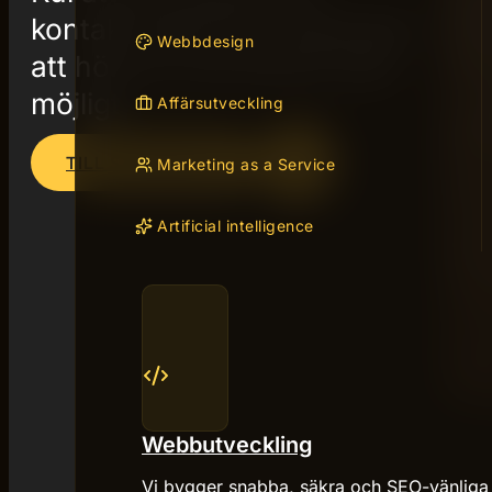
kontakt med oss. Vi kommer
Webbdesign
att höra av oss så fort som
möjligt.
Affärsutveckling
TILL STARTSIDAN
Marketing as a Service
Artificial intelligence
Webbutveckling
Vi bygger snabba, säkra och SEO-vänliga