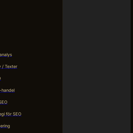
analys
/ Texter
O
-handel
 SEO
egi för SEO
ering