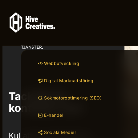
TJÄNSTER
Webbutveckling
Digital Marknadsföring
Tack för du
Sökmotoroptimering (SEO)
kontaktar oss!
E-handel
Sociala Medier
Kul att du vill komma i