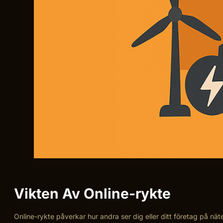
Vikten Av Online-rykte
Online-rykte påverkar hur andra ser dig eller ditt företag på näte