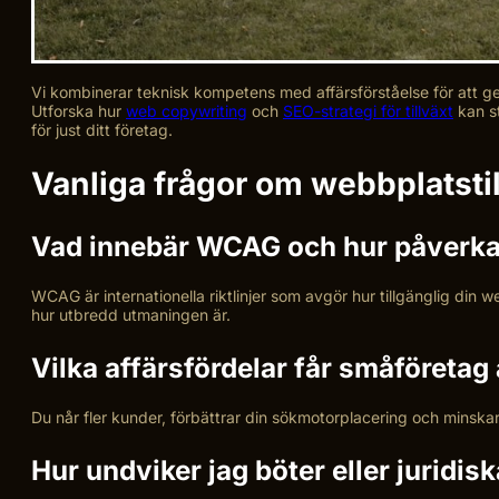
Vi kombinerar teknisk kompetens med affärsförståelse för att ge d
Utforska hur
web copywriting
och
SEO-strategi för tillväxt
kan st
för just ditt företag.
Vanliga frågor om webbplatsti
Vad innebär WCAG och hur påverkar
WCAG är internationella riktlinjer som avgör hur tillgänglig din
hur utbredd utmaningen är.
Vilka affärsfördelar får småföretag 
Du når fler kunder, förbättrar din sökmotorplacering och minsk
Hur undviker jag böter eller juridi