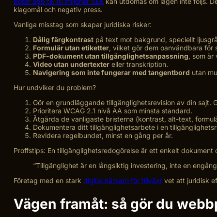
Böter upp till 10 miljoner SEK
kan utdömas om lagen inte följs. De
klagomål och negativ press.
Vanliga misstag som skapar juridiska risker:
Dålig färgkontrast
på text mot bakgrund, speciellt ljusgr
Formulär utan etiketter
, vilket gör dem oanvändbara för 
PDF-dokument utan tillgänglighetsanpassning
, som är 
Video utan undertexter
eller transkription.
Navigering som inte fungerar med tangentbord
utan mu
Hur undviker du problem?
Gör en grundläggande tillgänglighetsrevision av din sajt.
Prioritera WCAG 2.1 nivå AA som minsta standard.
Åtgärda de vanligaste bristerna (kontrast, alt-text, formulä
Dokumentera ditt tillgänglighetsarbete i en tillgänglighets
Revidera regelbundet, minst en gång per år.
Proffs­tips: En tillgänglighetsredogörelse är ett enkelt dokumen
“Tillgänglighet är en långsiktig investering, inte en engån
Företag med en stark
digital närvaro för tillväxt
vet att juridisk 
Vägen framåt: så gör du webbp