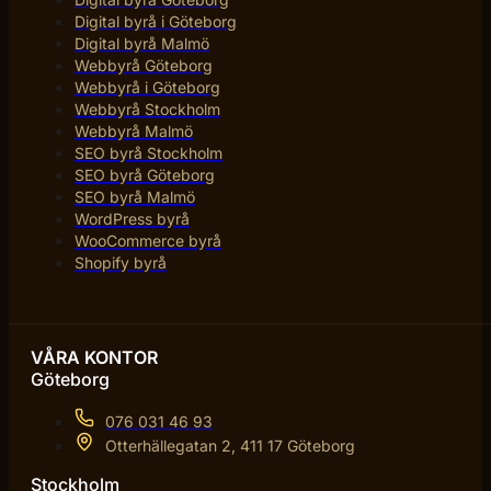
Digital byrå i Göteborg
Digital byrå Malmö
Webbyrå Göteborg
Webbyrå i Göteborg
Webbyrå Stockholm
Webbyrå Malmö
SEO byrå Stockholm
SEO byrå Göteborg
SEO byrå Malmö
WordPress byrå
WooCommerce byrå
Shopify byrå
VÅRA KONTOR
Göteborg
076 031 46 93
Otterhällegatan 2, 411 17 Göteborg
Stockholm