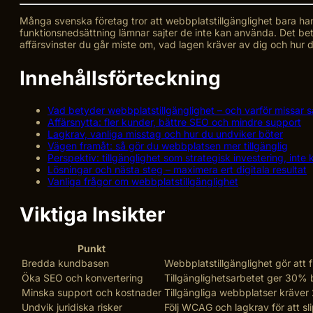
Många svenska företag tror att webbplatstillgänglighet bara ha
funktionsnedsättning lämnar sajter de inte kan använda. Det betyd
affärsvinster du går miste om, vad lagen kräver av dig och hur 
Innehållsförteckning
Vad betyder webbplatstillgänglighet – och varför missar
Affärsnytta: fler kunder, bättre SEO och mindre support
Lagkrav, vanliga misstag och hur du undviker böter
Vägen framåt: så gör du webbplatsen mer tillgänglig
Perspektiv: tillgänglighet som strategisk investering, inte
Lösningar och nästa steg – maximera ert digitala resultat
Vanliga frågor om webbplatstillgänglighet
Viktiga Insikter
Punkt
Bredda kundbasen
Webbplatstillgänglighet gör att 
Öka SEO och konvertering
Tillgänglighetsarbetet ger 30% 
Minska support och kostnader
Tillgängliga webbplatser kräve
Undvik juridiska risker
Följ WCAG och lagkrav för att sl