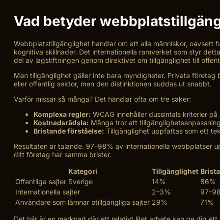
Vad betyder webbplatstillgäng
Webbplatstillgänglighet handlar om att alla människor, oavsett
kognitiva skillnader. Det internationella ramverket som styr dett
del av lagstiftningen genom direktivet om tillgänglighet till off
Men tillgänglighet gäller inte bara myndigheter. Privata företag b
eller offentlig sektor, men den distinktionen suddas ut snabbt.
Varför missar så många? Det handlar ofta om tre saker:
Komplexa regler:
WCAG innehåller dussintals kriterier på 
Kostnadsrädsla:
Många tror att tillgänglighetsanpassning
Bristande förståelse:
Tillgänglighet uppfattas som ett tek
Resultaten är talande. 97–98% av internationella webbplatser upp
ditt företag har samma brister.
Kategori
Tillgänglighet
Brista
Offentliga sajter Sverige
14%
86%
Internationella sajter
2–3%
97–9
Användare som lämnar otillgängliga sajter
29%
71%
Det här är en marknad där ett relativt litet arbete kan ge dig et