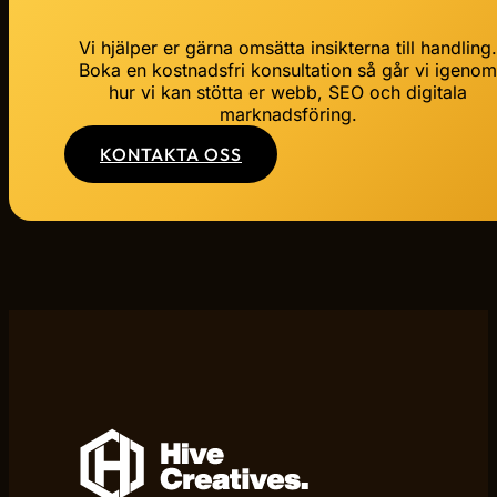
Vi hjälper er gärna omsätta insikterna till handling
Boka en kostnadsfri konsultation så går vi igeno
hur vi kan stötta er webb, SEO och digitala
marknadsföring.
KONTAKTA OSS