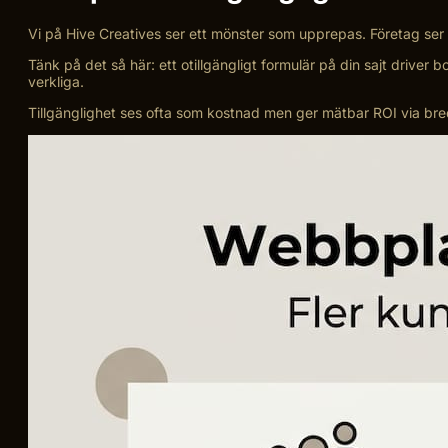
Vi på Hive Creatives ser ett mönster som upprepas. Företag ser 
Tänk på det så här: ett otillgängligt formulär på din sajt driver
verkliga.
Tillgänglighet ses ofta som kostnad men ger mätbar ROI via breda