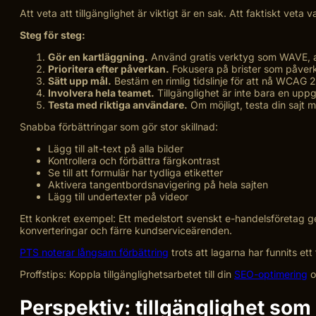
Att veta att tillgänglighet är viktigt är en sak. Att faktiskt vet
Steg för steg:
Gör en kartläggning.
Använd gratis verktyg som WAVE, axe 
Prioritera efter påverkan.
Fokusera på brister som påverka
Sätt upp mål.
Bestäm en rimlig tidslinje för att nå WCAG 2
Involvera hela teamet.
Tillgänglighet är inte bara en uppg
Testa med riktiga användare.
Om möjligt, testa din sajt
Snabba förbättringar som gör stor skillnad:
Lägg till alt-text på alla bilder
Kontrollera och förbättra färgkontrast
Se till att formulär har tydliga etiketter
Aktivera tangentbordsnavigering på hela sajten
Lägg till undertexter på videor
Ett konkret exempel: Ett medelstort svenskt e-handelsföretag ge
konverteringar och färre kundserviceärenden.
PTS noterar långsam förbättring
trots att lagarna har funnits ett
Proffs­tips: Koppla tillgänglighetsarbetet till din
SEO-optimering
o
Perspektiv: tillgänglighet som 