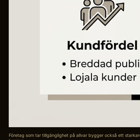
Företag som tar tillgänglighet på allvar bygger också ett starkar