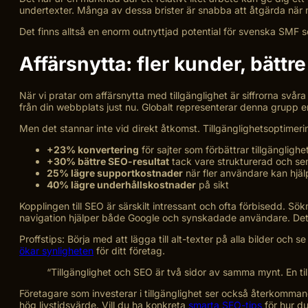
undertexter. Många av dessa brister är snabba att åtgärda när m
Det finns alltså en enorm outnyttjad potential för svenska SMF som 
Affärsnytta: fler kunder, bätt
När vi pratar om affärsnytta med tillgänglighet är siffrorna svåra
från din webbplats just nu. Globalt representerar denna grupp 
Men det stannar inte vid direkt åtkomst. Tillgänglighetsoptimer
+23% konvertering
för sajter som förbättrar tillgänglighe
+30% bättre SEO-resultat
tack vare strukturerad och se
25% lägre supportkostnader
när fler användare kan hjälp
40% lägre underhållskostnader
på sikt
Kopplingen till SEO är särskilt intressant och ofta förbisedd. S
navigation hjälper både Google och synskadade användare. Det ä
Proffs­tips: Börja med att lägga till alt-texter på alla bilder och
ökar synligheten
för ditt företag.
“Tillgänglighet och SEO är två sidor av samma mynt. En till
Företagare som investerar i tillgänglighet ser också återkomm
hög livstidsvärde. Vill du ha konkreta
smarta SEO-tips
för hur du