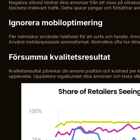
Negativa sökord hindrar dina annonser från att visas på oönskade
blockera irrelevant trafik. Detta sparar pengar och förbättrar a
Ignorera mobiloptimering
Fler människor använder telefoner för att surfa och handla. Anno
Använd mobilanpassade annonsformat. Kontrollera ofta hur dina 
Försumma kvalitetsresultat
Kvalitetsresultat påverkar din annons position och kostnad per
upplevelse. Uppdatera regelbundet dina annonser och testa olik