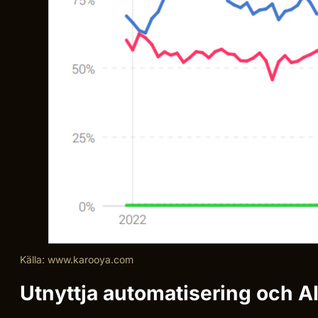
Källa: www.karooya.com
Utnyttja automatisering och A