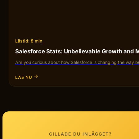
Lästid: 8 min
Salesforce Stats: Unbelievable Growth and 
Are you curious about how Salesforce is changing the way bu
LÄS NU
GILLADE DU INLÄGGET?