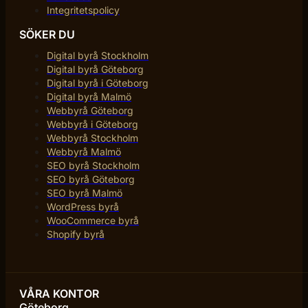
Integritetspolicy
SÖKER DU
Digital byrå Stockholm
Digital byrå Göteborg
Digital byrå i Göteborg
Digital byrå Malmö
Webbyrå Göteborg
Webbyrå i Göteborg
Webbyrå Stockholm
Webbyrå Malmö
SEO byrå Stockholm
SEO byrå Göteborg
SEO byrå Malmö
WordPress byrå
WooCommerce byrå
Shopify byrå
VÅRA KONTOR
Göteborg