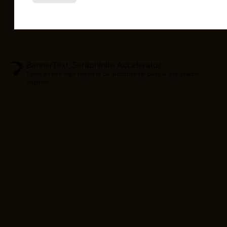
BannerText_Seraphinite Accelerator
Turns on site high speed to be attractive for people and search
engines.