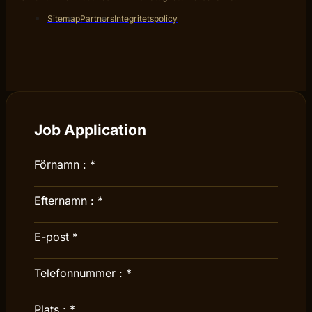
Sitemap
Partners
Integritetspolicy
Job Application
Förnamn :
*
Efternamn :
*
E-post
*
Telefonnummer :
*
Plats :
*