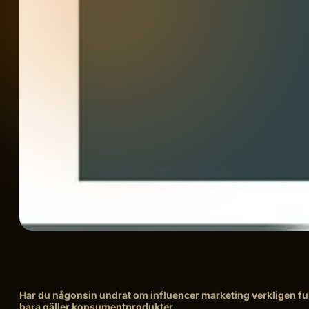
Har du någonsin undrat om influencer marketing verkligen fun
bara gäller konsumentprodukter.