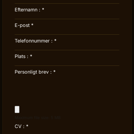
Efternamn :
*
E-post
*
Telefonnummer :
*
Plats :
*
Personligt brev :
*
Maximum file size: 5 MB
CV :
*