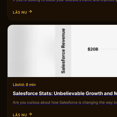
LÄS NU
Lästid: 8 min
Salesforce Stats: Unbelievable Growth and 
Are you curious about how Salesforce is changing the way bu
LÄS NU