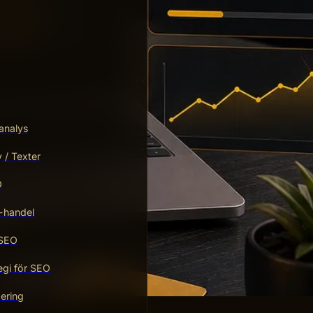
analys
/ Texter
O
-handel
 SEO
egi för SEO
ering