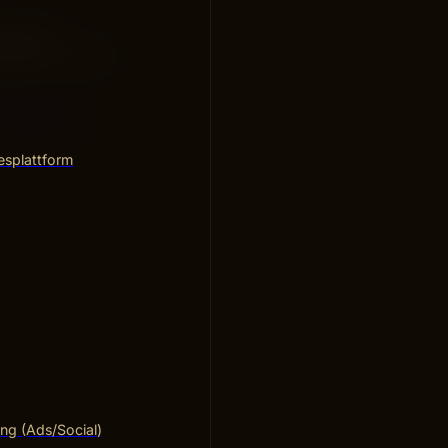
år göras
igt bra, än att
 Creatives
.
esplattform
ng (Ads/Social)