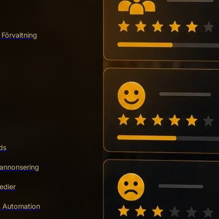
 Förvaltning
ds
annonsering
edier
g Automation