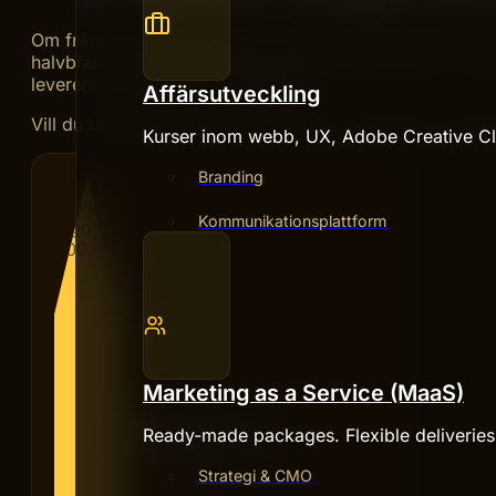
Om frågan blockerar er framåtrörelse, kräver kompetens ni
halvbra – då lönar det sig nästan alltid att hämta in en p
leverera ett spretigt smörgåsbord.
Affärsutveckling
Vill du utveckla en tone of voice som verkligen repres
Kurser inom webb, UX, Adobe Creative Clo
Branding
Kommunikationsplattform
Marketing as a Service (MaaS)
Ready-made packages. Flexible deliverie
HIVE CREATIVES
Strategi & CMO