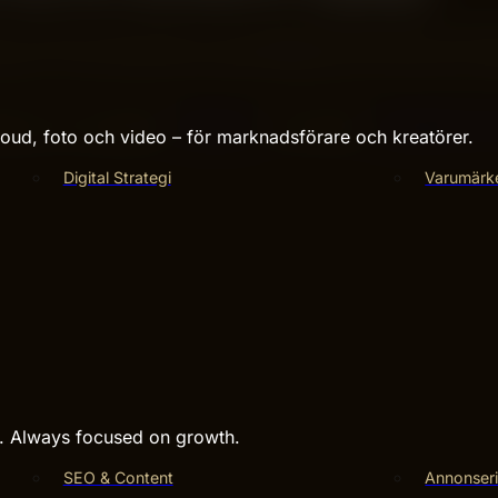
 saknar internt eller är så strategiskt viktig att den inte f
artner. Vi gör hellre färre saker tillsammans och gör dem rikt
enterar ert varумärke?
Branding
är vårt hjärta.
Kontakta Hive
ud, foto och video – för marknadsförare och kreatörer.
Digital Strategi
Varumärk
s. Always focused on growth.
SEO & Content
Annonseri