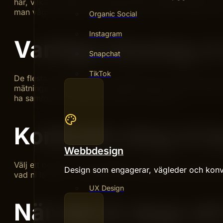
har, vilka vi saknar och vilken minsta möjliga insats som
man vågar prioritera bort sådant som känns viktigt men 
Organic Social
Instagram
Vanliga misstag vi
Snapchat
TikTok
De flesta problem vi möter handlar inte om att man gör f
mätningen blir otydlig och ingen insats hinner ge utslag.
ha samma förutsättningar bakom kulisserna.
Konkreta steg ni k
Webbdesign
Välj ett område, sätt en hypotes, definiera vad ”bättre” 
Design som engagerar, vägleder och konv
vad ni lärde er – oavsett utfall. Tre sådana cykler per k
UX Design
När det är dags att