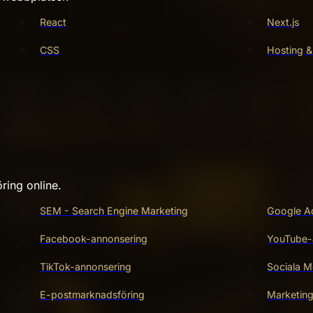
React
Next.js
CSS
Hosting &
ring online.
SEM - Search Engine Marketing
Google A
Facebook-annonsering
YouTube-
TikTok-annonsering
Sociala M
E-postmarknadsföring
Marketin