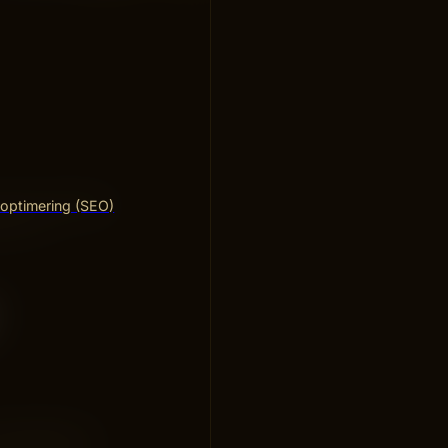
 ofta avtagande
optimering (SEO)
erar är
 hypoteser vi