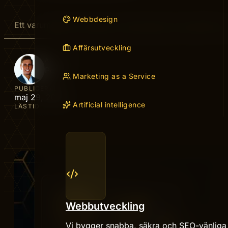
Webbdesign
Ett varumärke är summan av alla intryck en kund får av 
Affärsutveckling
AUTHOR
Peter
Marketing as a Service
PUBLICERAD
maj 29, 2026
Artificial intelligence
LÄSTID
Webbutveckling
Vi bygger snabba, säkra och SEO-vänliga