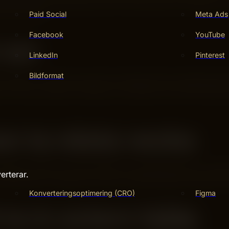
 kan validera nästa steg. Det är ofta enklare än det låter, m
inte är det.
Paid Social
Meta Ads
Facebook
YouTube
 ser
LinkedIn
Pinterest
Bildformat
el saker – utan att man gör för många saker samtidigt. Resu
 Ett annat klassiskt misstag är att kopiera vad större aktörer
an ta nästa vecka
betyder i siffror och ge insatsen en realistisk tidsram. Logga
erterar.
vartal flyttar er längre än en stor omtag-strategi en gång om
Konverteringsoptimering (CRO)
Figma
 ta in extern hjälp