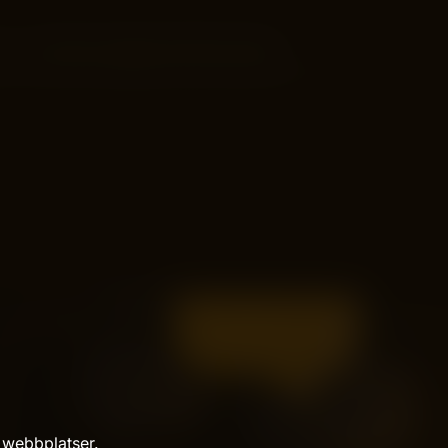
er – inte bara loggan på första sidan.
 webbplatser.