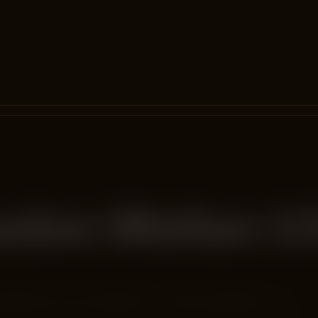
naden Mellan U
begrepp? Låt oss fördjupa oss i deras betydelser och…