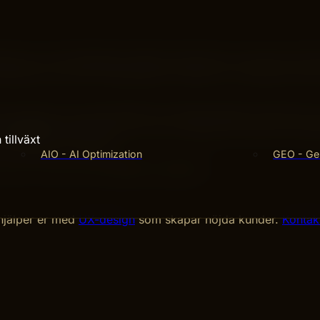
det av en framgångsrik digital upplevelse, men de har olik
användarens resa och interaktioner, medan CX omfattar hela 
ent samverka. En genomtänkt UX-design lägger grunden för 
UX. Slutligen, även om UX och UI är viktiga, är det den över
tillväxt
företaget som helhet.
AIO - AI Optimization
GEO - Gen
 om UX, UI och CX? Kontakta oss gärna!
 hjälper er med
UX-design
som skapar nöjda kunder.
Kontak