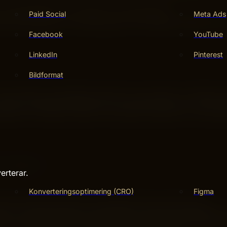
 användartester och analys av användardata.
Paid Social
Meta Ads
rat på feedback och testresultat, och fortsätt förbättra även
Facebook
YouTube
LinkedIn
Pinterest
Bildformat
t visuella och interaktiva lagret av en produkt. UI-design o
 skapa en estetiskt tilltalande och funktionell layout. Det är
tänkt UI förstärker både varumärkets identitet och använd
esign:
erterar.
Konverteringsoptimering (CRO)
Figma
uida användaren genom gränssnittet på ett intuitivt sätt.
nt över hela produkten för att skapa en sömlös användaruppl
ar och enheter för att säkerställa att gränssnittet fungerar b