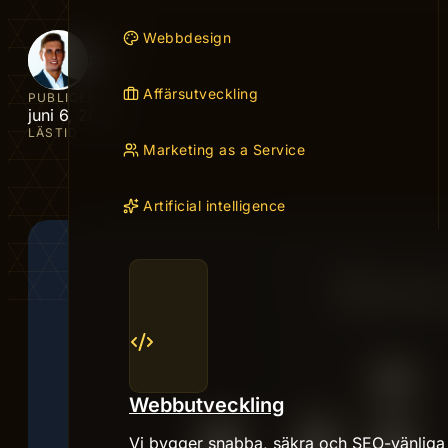
Webbdesign
AUTHOR
Peter
Affärsutveckling
PUBLICERAD
juni 6, 2024
LÄSTID
Marketing as a Service
Artificial intelligence
Webbutveckling
Vi bygger snabba, säkra och SEO-vänliga