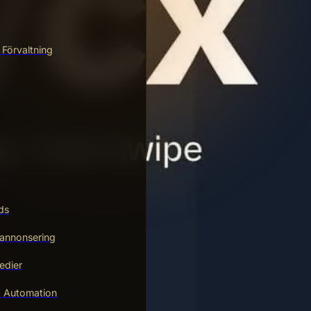
 Förvaltning
ds
annonsering
edier
g Automation