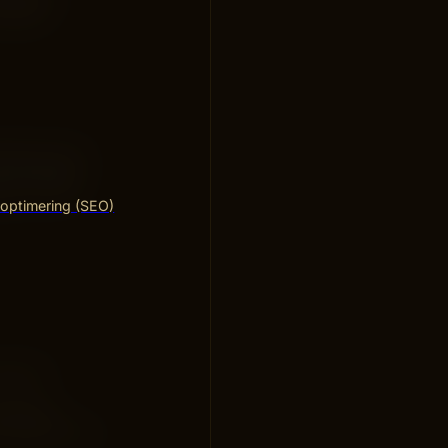
 deras
långt bortom
a UX-design
lar om att
optimering (SEO)
kshops,
itektur.
 produkten ska