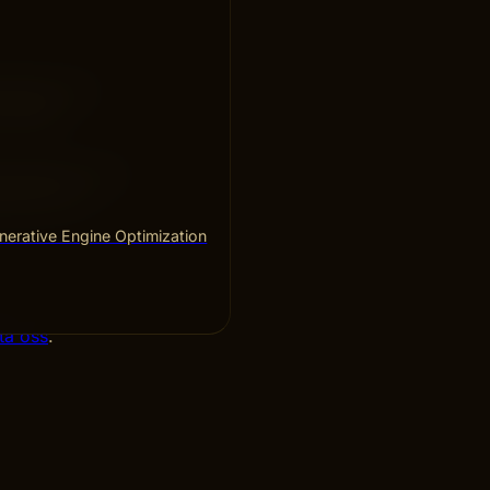
a fokus och
kundens
en bra CX, och
gripande CX
erative Engine Optimization
ta oss
.