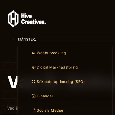
TJÄNSTER
Webbutveckling
Digital Marknadsföring
Vad Är Skill
Sökmotoroptimering (SEO)
E-handel
Vad är UX, UI och CX? Vad är skillnaden mellan dessa 
Sociala Medier