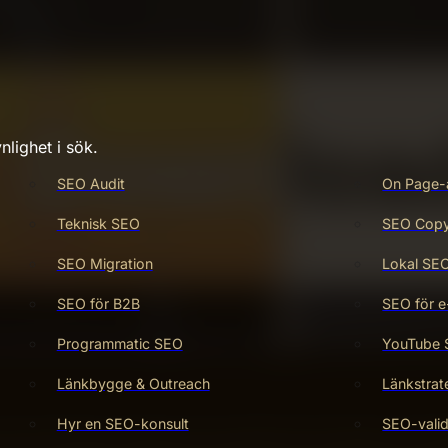
nlighet i sök.
SEO Audit
On Page-
Teknisk SEO
SEO Copy 
SEO Migration
Lokal SE
SEO för B2B
SEO för e
Programmatic SEO
YouTube
Länkbygge & Outreach
Länkstrat
Hyr en SEO-konsult
SEO-valid
h CX inte bara vanliga, utan centrala för att skapa en fram