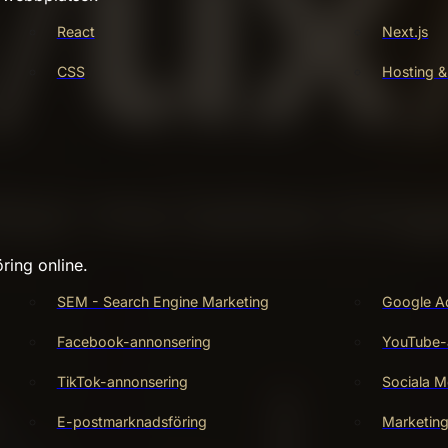
React
Next.js
CSS
Hosting &
ring online.
SEM - Search Engine Marketing
Google A
Facebook-annonsering
YouTube-
TikTok-annonsering
Sociala M
E-postmarknadsföring
Marketin