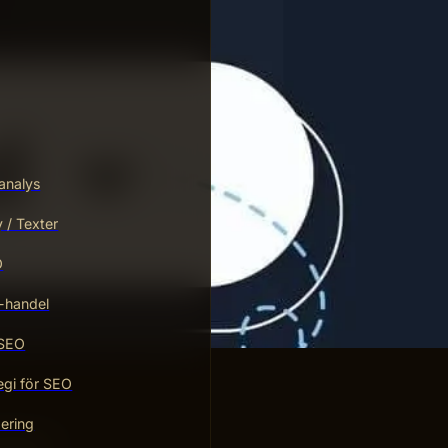
analys
/ Texter
O
-handel
 SEO
egi för SEO
ering
gångsrik