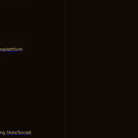
er varumärke,
nhetlig och
esplattform
ng (Ads/Social)