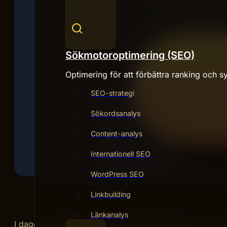
Sökmotoroptimering (SEO)
Optimering för att förbättra ranking och sy
SEO-strategi
Sökordsanalys
Content-analys
Internationell SEO
WordPress SEO
Linkbuilding
Länkanalys
I dagens värld av webbutveckling är termerna UX, UI oc