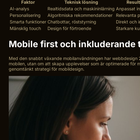
Faktor
Teknisk lösning
Result
AI-analys
Realtidsdata och maskininlärning
Anpassat in
Personalisering
Algoritmiska rekommendationer
Relevanta p
Smarta funktioner
Chatbottar, röststyrning
Direkt och 
Mänsklig touch
Design för förtroende
Starkare kun
Mobile first och inkluderande t
Med den snabbt växande mobilanvändningen har webbdesign 20
mobilen, utan om att skapa upplevelser som är optimerade för mi
genomtänkt strategi för mobildesign.