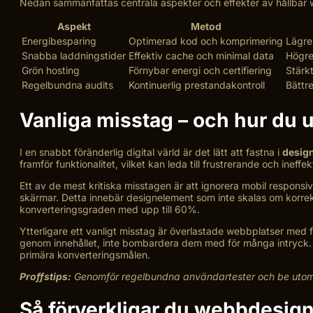
Nedan sammanfattas centrala aspekter och effekter av hållbar
Aspekt
Metod
Energibesparing
Optimerad kod och komprimering
Lägre
Snabba laddningstider
Effektiv cache och minimal data
Högre
Grön hosting
Förnybar energi och certifiering
Stärk
Regelbundna audits
Kontinuerlig prestandakontroll
Bättr
Vanliga misstag – och hur du
I en snabbt föränderlig digital värld är det lätt att fastna i
design
framför funktionalitet, vilket kan leda till frustrerande och ineffe
Ett av de mest kritiska misstagen är att ignorera mobil responsi
skärmar. Detta innebär designelement som inte skalas om korrekt
konverteringsgraden med upp till 60%.
Ytterligare ett vanligt misstag är överlastade webbplatser med
genom innehållet, inte bombardera dem med för många intryck. D
primära konverteringsmålen.
Proffstips:
Genomför regelbundna användartester och be utomst
Så förverkligar du webbdesign