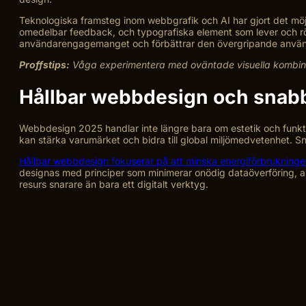
Teknologiska framsteg inom webbgrafik och AI har gjort det möj
omedelbar feedback, och typografiska element som lever och rör
användarengagemanget och förbättrar den övergripande använ
Proffstips:
Våga experimentera med oväntade visuella kombinat
Hållbar webbdesign och snab
Webbdesign 2025 handlar inte längre bara om estetik och funkt
kan stärka varumärket och bidra till global miljömedvetenhet. Sna
Hållbar webbdesign fokuserar på att minska energiförbrukning
designas med principer som minimerar onödig dataöverföring, a
resurs snarare än bara ett digitalt verktyg.