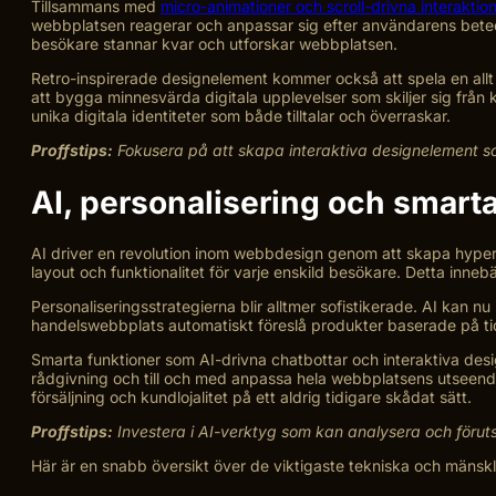
Tillsammans med
micro-animationer och scroll-drivna interaktio
webbplatsen reagerar och anpassar sig efter användarens betee
besökare stannar kvar och utforskar webbplatsen.
Retro-inspirerade designelement kommer också att spela en allt 
att bygga minnesvärda digitala upplevelser som skiljer sig fr
unika digitala identiteter som både tilltalar och överraskar.
Proffstips:
Fokusera på att skapa interaktiva designelement so
AI, personalisering och smarta
AI driver en revolution inom webbdesign genom att skapa hyper
layout och funktionalitet för varje enskild besökare. Detta inneb
Personaliseringsstrategierna blir alltmer sofistikerade. AI kan
handelswebbplats automatiskt föreslå produkter baserade på tid
Smarta funktioner som AI-drivna chatbottar och interaktiva des
rådgivning och till och med anpassa hela webbplatsens utseende
försäljning och kundlojalitet på ett aldrig tidigare skådat sätt.
Proffstips:
Investera i AI-verktyg som kan analysera och föru
Här är en snabb översikt över de viktigaste tekniska och mänsk