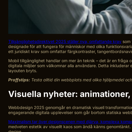
Tillgänglighetsdirektivet 2025 ställer nya, omfattande krav
som t
designade för att fungera för människor med olika funktionsvaria
ett juridiskt krav som omfattar färgkontraster, tangentbordsnavi
Mobil tillgänglighet handlar om mer än teknik – det är en fråga
digitala miljöer som välkomnar alla användare. Detta inkluderar 
layouten bryts.
Proffstips:
Testa alltid din webbplats med olika hjälpmedel och 
Visuella nyheter: animationer
Webbdesign 2025 genomgår en dramatisk visuell transformatio
engagerande digitala upplevelser som går bortom statiska webbpla
Maximalism tar över designscenen med djärva, komplexa kompo
medveten estetik av visuellt kaos som ändå känns genomtänkt. H
design.