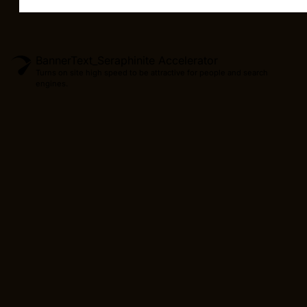
BannerText_Seraphinite Accelerator
Turns on site high speed to be attractive for people and search
engines.