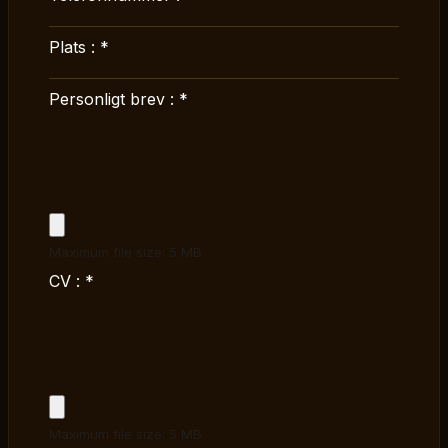
Plats :
*
Personligt brev :
*
Maximum file size: 5 MB
CV :
*
Maximum file size: 5 MB