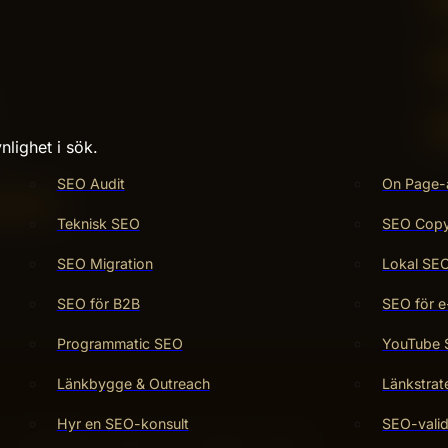
nlighet i sök.
SEO Audit
On Page-
Teknisk SEO
SEO Copy 
SEO Migration
Lokal SE
SEO för B2B
SEO för e
Programmatic SEO
YouTube
Länkbygge & Outreach
Länkstrat
Hyr en SEO-konsult
SEO-valid
 uthållighet, struktur och teknisk kvalitet.