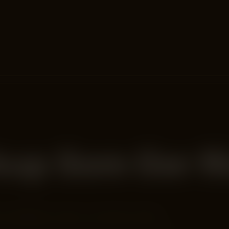
up Som Ger Ri
 uthållighet, struktur och teknisk kvalitet.