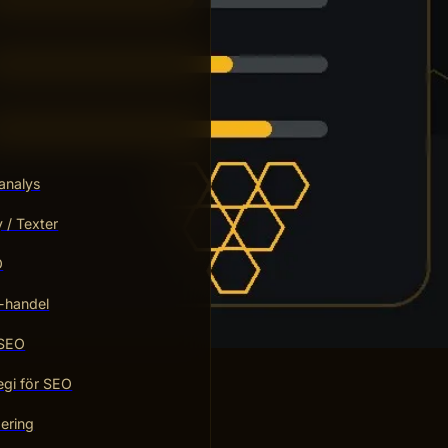
analys
/ Texter
O
-handel
 SEO
egi för SEO
ering