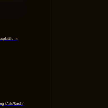
e Creatives
.
esplattform
ng (Ads/Social)