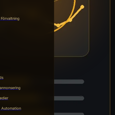
 Förvaltning
ds
annonsering
edier
g Automation