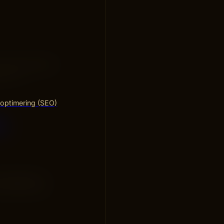
 ofta avtagande
erar är
optimering (SEO)
a
 hypoteser vi
en kräver att