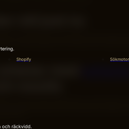
ar roll just nu
lyttar sig snabbt. Det som fungerade för två år sedan ger
dring – inte bara dagens trend. Att förstå varför något fung
tering.
Shopify
Sökmotor
i arbetar med
schem
ch results
fären om det här lyckas? Därefter tittar vi på vilka data och
 kan validera nästa steg. Det är ofta enklare än det låter, m
inte är det.
n och räckvidd.