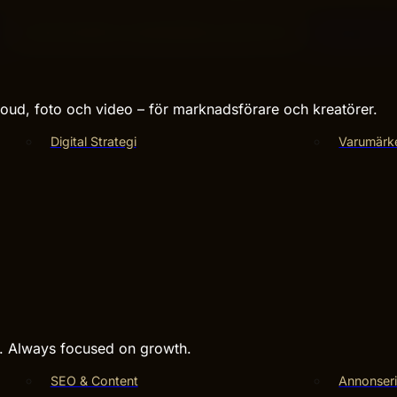
O
med rätt schema markup låser upp fler klick.
Kontakta Hiv
ud, foto och video – för marknadsförare och kreatörer.
Digital Strategi
Varumärk
s. Always focused on growth.
SEO & Content
Annonseri