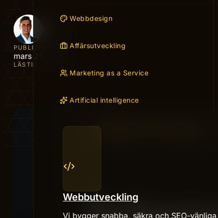
Webbdesign
AUTHOR
Peter
Affärsutveckling
PUBLICERAD
mars 26, 2026
LÄSTID
Marketing as a Service
Artificial intelligence
Webbutveckling
Vi bygger snabba, säkra och SEO-vänliga