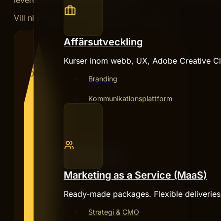
Vill ni synas mer i Google med rich results?
Teknisk SE
Affärsutveckling
Kurser inom webb, UX, Adobe Creative Clo
Branding
Kommunikationsplattform
HIVE CREATIVES
Marketing as a Service (MaaS)
REDAKTIONEN
Ready-made packages. Flexible deliverie
Strategi & CMO