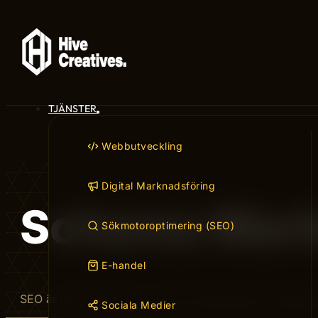
TJÄNSTER
Webbutveckling
Digital Marknadsföring
Schema Mark
Sökmotoroptimering (SEO)
E-handel
SEO är inte en quick fix – det är ett hantverk som belönar
Sociala Medier