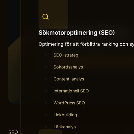
Sökmotoroptimering (SEO)
Optimering för att förbättra ranking och sy
SEO-strategi
Sökordsanalys
Content-analys
Internationell SEO
WordPress SEO
Linkbuilding
Länkanalys
SEO är inte en quick fix – det är ett hantverk som belönar