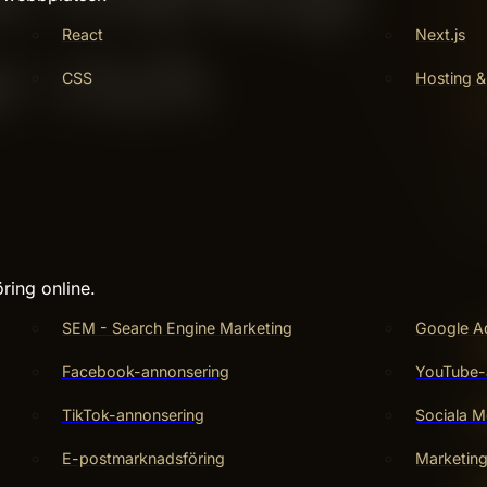
React
Next.js
CSS
Hosting &
ring online.
SEM - Search Engine Marketing
Google A
Facebook-annonsering
YouTube-
TikTok-annonsering
Sociala M
E-postmarknadsföring
Marketin