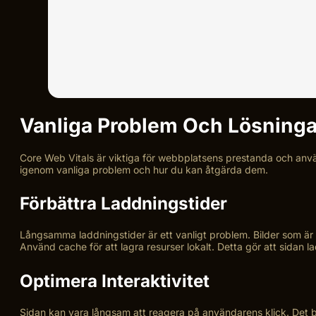
Vanliga Problem Och Lösninga
Core Web Vitals är viktiga för webbplatsens prestanda och anvä
igenom vanliga problem och hur du kan åtgärda dem.
Förbättra Laddningstider
Långsamma laddningstider är ett vanligt problem. Bilder som är
Använd cache för att lagra resurser lokalt. Detta gör att sida
Optimera Interaktivitet
Sidan kan vara långsam att reagera på användarens klick. Det b