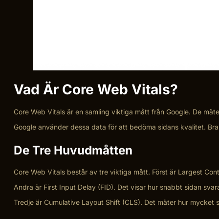
Vad Är Core Web Vitals?
Core Web Vitals är en samling viktiga mått från Google. De mät
Google använder dessa data för att bedöma sidans kvalitet. Bra 
De Tre Huvudmåtten
Core Web Vitals består av tre viktiga mått. Först är Largest Con
Andra är First Input Delay (FID). Det visar hur snabbt sidan svar
Tredje är Cumulative Layout Shift (CLS). Det mäter hur mycket si