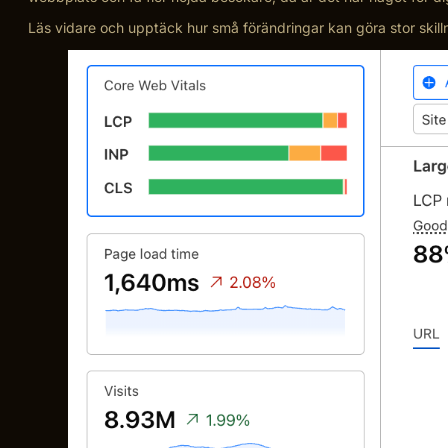
Läs vidare och upptäck hur små förändringar kan göra stor skilln