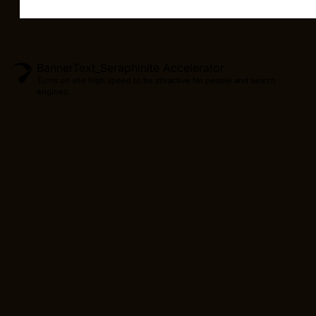
BannerText_Seraphinite Accelerator
Turns on site high speed to be attractive for people and search
engines.