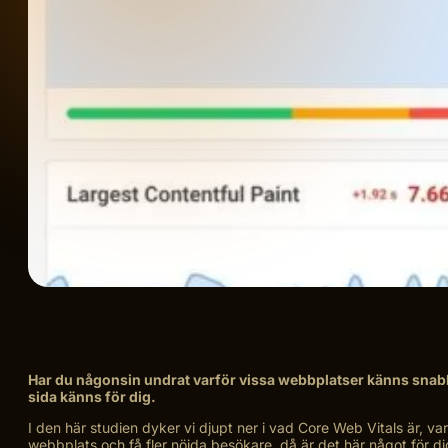
Har du någonsin undrat varför vissa webbplatser känns snabb
sida känns för dig.
I den här studien dyker vi djupt ner i vad Core Web Vitals är, va
webbplats och få fler nöjda besökare, då är det här något för di