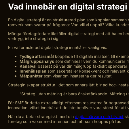
Vad innebär en digital strateg
En digital strategi är en strukturerad plan som kopplar samman di
ramverk som svarar på frågorna: Vad vill vi uppnå? Vilka kunder vi
Många företagsledare likställer digital strategi med att ha en he
verktyg, inte strategin i sig.
En välformulerad digital strategi innehåller vanligtvis:
Tydliga affärsmål
kopplade till digitala insatser, till exe
Målgruppsanalys
som definierar vem du kommunicerar me
Kanalval
baserat på var din målgrupp faktiskt spenderar s
Innehållsplan
som säkerställer konsekvent och relevant 
Mätpunkter
som visar om insatserna ger resultat
Strategin skapar struktur i det som annars lätt blir ad hoc-insat
“Strategi utan mätning är bara önsketänkande. Mätning uta
För SME är detta extra viktigt eftersom resurserna är begränsa
innovation, vilket innebär att de inte behöver vara störst för att 
När du arbetar strategiskt med din
digital närvaro och tillväxt
sk
företag som växer med intention och ett som hoppas på tur.