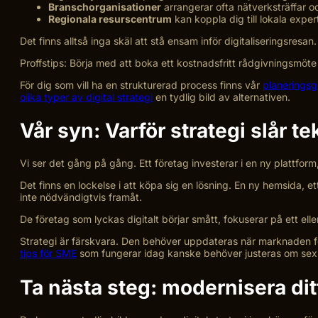
Branschorganisationer
arrangerar ofta nätverksträffar o
Regionala resurscentrum
kan koppla dig till lokala exper
Det finns alltså inga skäl att stå ensam inför digitaliseringsres
Proffstips: Börja med att boka ett kostnadsfritt rådgivningsmöte hos
För dig som vill ha en strukturerad process finns vår
planeringsgu
olika typer av digital strategi
en tydlig bild av alternativen.
Vår syn: Varför strategi slår 
Vi ser det gång på gång. Ett företag investerar i en ny plattform
Det finns en lockelse i att köpa sig en lösning. En ny hemsida, 
inte nödvändigtvis framåt.
De företag som lyckas digitalt börjar smått, fokuserar på ett ell
Strategi är färskvara. Den behöver uppdateras när marknaden fö
tips för SME
som fungerar idag kanske behöver justeras om sex m
Ta nästa steg: modernisera dit