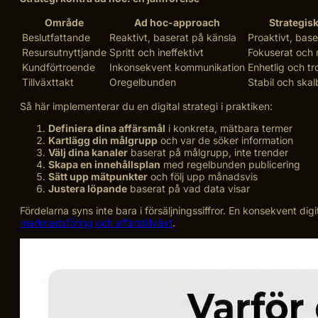
Område
Ad hoc-approach
Strategis
Beslutfattande
Reaktivt, baserat på känsla
Proaktivt, bas
Resursutnyttjande
Spritt och ineffektivt
Fokuserat och 
Kundförtroende
Inkonsekvent kommunikation
Enhetlig och tr
Tillväxttakt
Oregelbunden
Stabil och skal
Så här implementerar du en digital strategi i praktiken:
Definiera dina affärsmål
i konkreta, mätbara termer
Kartlägg din målgrupp
och var de söker information
Välj dina kanaler
baserat på målgrupp, inte trender
Skapa en innehållsplan
med regelbunden publicering
Sätt upp mätpunkter
och följ upp månadsvis
Justera löpande
baserat på vad data visar
Fördelarna syns inte bara i försäljningssiffror. En konsekvent di
marknadsföring och affärstillväxt
.