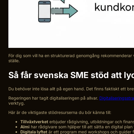
För dig som vill ha en strukturerad genomgång rekommenderar 
ställe.
Så får svenska SME stöd att lyc
Du behöver inte lösa allt på egen hand. Det finns faktiskt ett br
Regeringen har tagit digitaliseringen på allvar.
Digitaliseringsst
verktyg.
Här är de viktigaste stödresurserna du bör känna till:
Tillväxtverket
erbjuder rådgivning, utbildningar och finansie
Almi
har rådgivare som hjälper till att sätta en digital plan f
Digitala lyftet
är ett program med workshops och guider för