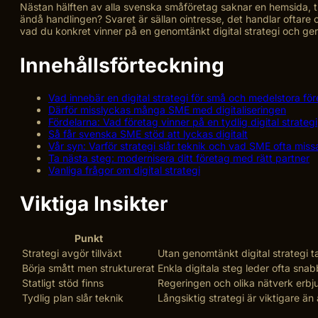
Nästan hälften av alla svenska småföretag saknar en hemsida, t
ändå handlingen? Svaret är sällan ointresse, det handlar oftare om
vad du konkret vinner på en genomtänkt digital strategi och ger
Innehållsförteckning
Vad innebär en digital strategi för små och medelstora fö
Därför misslyckas många SME med digitaliseringen
Fördelarna: Vad företag vinner på en tydlig digital strategi
Så får svenska SME stöd att lyckas digitalt
Vår syn: Varför strategi slår teknik och vad SME ofta miss
Ta nästa steg: modernisera ditt företag med rätt partner
Vanliga frågor om digital strategi
Viktiga Insikter
Punkt
Strategi avgör tillväxt
Utan genomtänkt digital strategi 
Börja smått men strukturerat
Enkla digitala steg leder ofta snabb
Statligt stöd finns
Regeringen och olika nätverk erbjud
Tydlig plan slår teknik
Långsiktig strategi är viktigare än