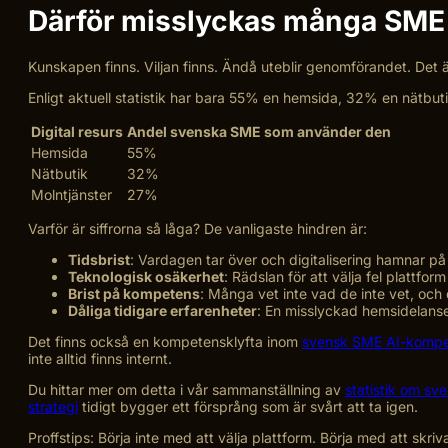
Därför misslyckas många SME 
Kunskapen finns. Viljan finns. Ändå uteblir genomförandet. Det 
Enligt aktuell statistik har bara 55% en hemsida, 32% en nätbu
Digital resurs
Andel svenska SME som använder den
Hemsida
55%
Nätbutik
32%
Molntjänster
27%
Varför är siffrorna så låga? De vanligaste hindren är:
Tidsbrist
: Vardagen tar över och digitalisering hamnar på 
Teknologisk osäkerhet
: Rädslan för att välja fel plattfo
Brist på kompetens
: Många vet inte vad de inte vet, och
Dåliga tidigare erfarenheter
: En misslyckad hemsidelanse
Det finns också en kompetensklyfta inom
svensk SME AI-komp
inte alltid finns internt.
Du hittar mer om detta i vår sammanställning av
statistik om s
strategi
tidigt bygger ett försprång som är svårt att ta igen.
Proffstips: Börja inte med att välja plattform. Börja med att skri